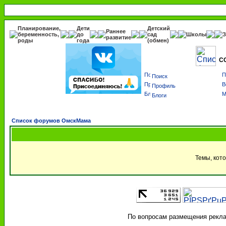
Планирование,
Дети
Детский
Раннее
беременность,
до
сад
Школы
З
развитие
роды
года
(обмен)
С
Поиск
Профиль
Блоги
Список форумов ОмскМама
Темы, кото
По вопросам размещения реклам