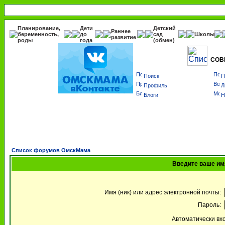
Планирование,
Дети
Детский
Раннее
беременность,
до
сад
Школы
развитие
роды
года
(обмен)
СОВ
Поиск
П
Профиль
Л
Блоги
Н
Список форумов ОмскМама
Введите ваше имя
Имя (ник) или адрес электронной почты:
Пароль:
Автоматически вх