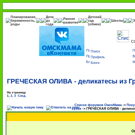
Планирование,
Дети
Детский
Раннее
беременность,
до
сад
Школы
З
развитие
роды
года
(обмен)
С
Поиск
Профиль
Блоги
ГРЕЧЕСКАЯ ОЛИВА - деликатесы из Г
На страницу
1
,
2
,
3
След.
Список форумов ОмскМама
->
Поку
кухни
->
ГРЕЧЕСКАЯ ОЛИВА - деликат
О