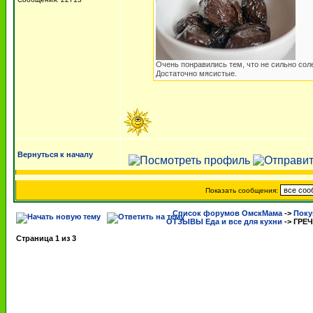
Очень понравились тем, что не сильно сол
Достаточно мясистые.
Вернуться к началу
Показать сообщения:
Список форумов ОмскМама
->
Поку
ОТЗЫВЫ Еда и все для кухни
->
ГРЕЧ
Страница
1
из
3