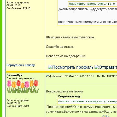
Зарегистрирован:
Оливковое масло Agrinio с 
08.09.2010
Сообщения: 22713
,очень понравилось!Буду дегустироват
попробовать их шампуни и мыльце.Сп
Шампуни и бальзамы суперские.
Спасибо за отзыв.
Новая тема на одобрении
Вернуться к началу
Винни-Пух
Добавлено: Сб Июн 16, 2018 12:01
Re: Re: ГРЕЧЕСК
Близкий родственник
Вчера открыла оливочки
Секретный код :
Зарегистрирован:
Оливки зеленые Халкидики (размер
14.01.2013
Сообщения: 2649
.Просто ням-ням!!!Они в вакууме,маслицем ок
сравнивать.Баночные из магазина как-будто в