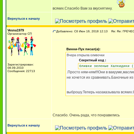
всяких.Спасибо Вам за вкуснятину.
Вернуться к началу
Vesna1979
Добавлено: Сб Июн 16, 2018 12:13
Re: Re: ГРЕЧЕСК
Организатор СП
Винни-Пух писал(а):
Вчера открыла оливочки
Секретный код :
Зарегистрирован:
Оливки зеленые Халкидики (
08.09.2010
Сообщения: 22713
.Просто ням-ням!!!Они в вакууме,мас
не хочется их сравнивать.Баночные из
выброшу.Теперь назаказывала всяких.
Спасибо. Очень рада, что понравились
Вернуться к началу