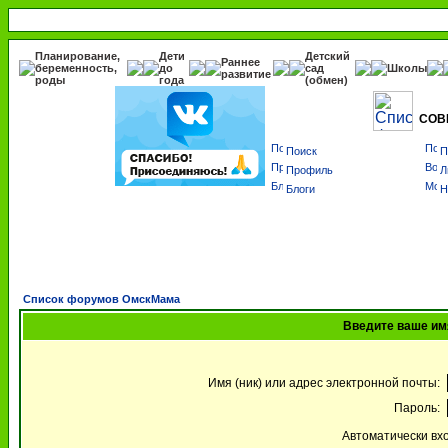
Планирование,
Дети
Детский
Раннее
беременность,
до
сад
Школы
развитие
роды
года
(обмен)
СОВ
Поиск
П
Профиль
Л
Блоги
Н
Список форумов ОмскМама
Введите ваше имя
Имя (ник) или адрес электронной почты:
Пароль:
Автоматически вх