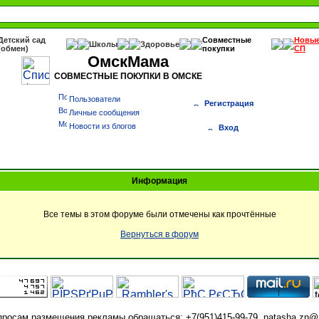
Детский сад
Совместные
Новы
Школы
Здоровье
(обмен)
покупки
СП
ОмскМама
СОВМЕСТНЫЕ ПОКУПКИ В ОМСКЕ
Пользователи
Регистрация
Личные сообщения
Новости из блогов
Вход
Информация
Все темы в этом форуме были отмечены как прочтённые
Вернуться в форум
просам размещения рекламы обращаться: +7(951)415-99-79, natasha.zn@m