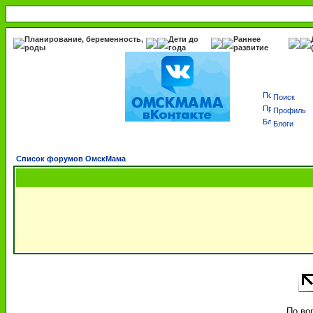
Планирование, беременность,
Дети до
Раннее
роды
года
развитие
Поиск
Профиль
Блоги
Список форумов ОмскМама
По во