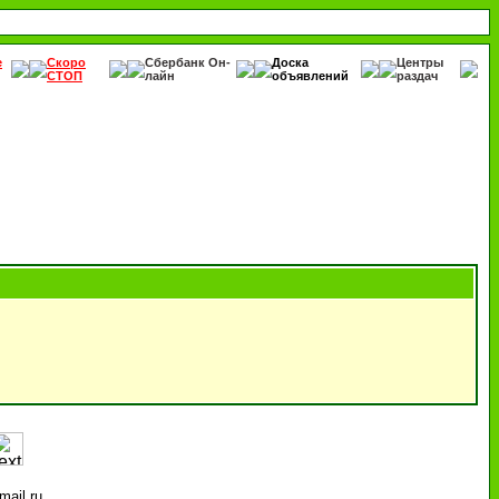
е
Скоро
Сбербанк Он-
Доска
Центры
СТОП
лайн
объявлений
раздач
ail.ru