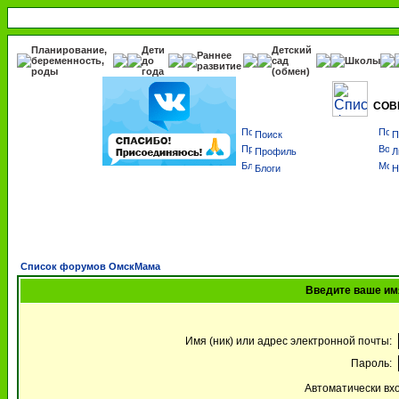
Планирование,
Дети
Детский
Раннее
беременность,
до
сад
Школы
развитие
роды
года
(обмен)
СОВ
Поиск
П
Профиль
Л
Блоги
Н
Список форумов ОмскМама
Введите ваше имя
Имя (ник) или адрес электронной почты:
Пароль:
Автоматически вх