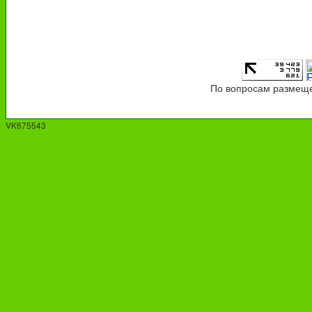
По вопросам размеще
VK675543