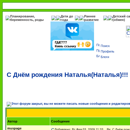
Планирование,
Дети до
Раннее
Детский с
беременность, роды
года
развитие
(обмен)
Поиск
Профиль
Блоги
C Днём рождения Наталья(Наталья)!!!
Автор
Сообщение
muspage
Добавлено: Вт Фев 03, 2009 11:33
Re: C Днём рожде