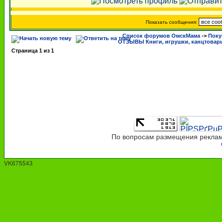
Показать сообщения:
Список форумов ОмскМама
->
Поку
ОТЗЫВЫ Книги, игрушки, канцтовар
Страница
1
из
1
По вопросам размещения рекламы
VK675543