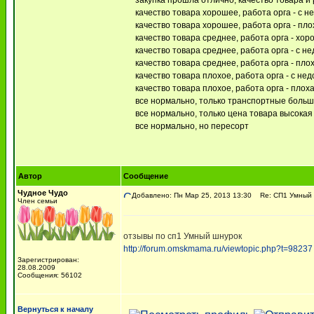
закупка прошла отлично, качество товара 
качество товара хорошее, работа орга - с н
качество товара хорошее, работа орга - пло
качество товара среднее, работа орга - хо
качество товара среднее, работа орга - с н
качество товара среднее, работа орга - пло
качество товара плохое, работа орга - с не
качество товара плохое, работа орга - плох
все нормально, только транспортные боль
все нормально, только цена товара высокая (
все нормально, но пересорт
Автор
Сообщение
Чудное Чудо
Добавлено: Пн Мар 25, 2013 13:30
Re: СП1 Умный ш
Член семьи
отзывы по сп1 Умный шнурок
http://forum.omskmama.ru/viewtopic.php?t=98237
Зарегистрирован:
28.08.2009
Сообщения: 56102
Вернуться к началу