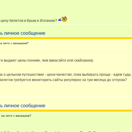
ю цену билетов в Крым и Испанию?
на лето с малышом?
и выдают цены пониже, чем авиасэйлз или скайсканер.
ла о цельном путешествии - цена+качество, пока выбирать проще - едем туда,
билетов требуется мониторить сайты регулярно за три месяца до отпуска?
а на лето с малышом?