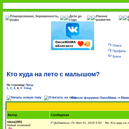
Планирование, беременность,
Дети до
Раннее
роды
года
развитие
Поиск
Профиль
Блоги
Кто куда на лето с малышом?
На страницу
Пред.
1
,
2
,
3
,
4
,
5
След.
Список форумов ОмскМама
->
Мами
Автор
Сообщение
elena1991
Добавлено: Пт Июл 01, 2016 5:50
Re: Кто куда на 
Новый знакомый