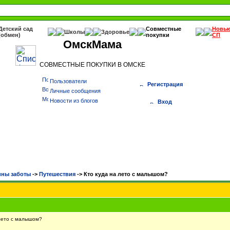
Детский сад
Совместные
Новы
Школы
Здоровье
(обмен)
покупки
СП
ОмскМама
СОВМЕСТНЫЕ ПОКУПКИ В ОМСКЕ
Пользователи
Регистрация
Личные сообщения
Новости из блогов
Вход
ны заботы
->
Путешествия
->
Кто куда на лето с малышом?
лето с малышом?