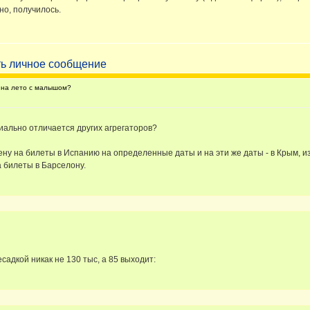
но, получилось.
 на лето с малышом?
иально отличается других агрегаторов?
ену на билеты в Испанию на определенные даты и на эти же даты - в Крым, из
а билеты в Барселону.
садкой никак не 130 тыс, а 85 выходит: