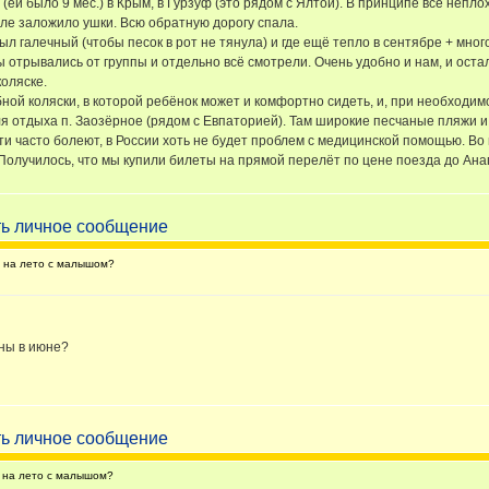
(ей было 9 мес.) в Крым, в Гурзуф (это рядом с Ялтой). В принципе всё непл
ле заложило ушки. Всю обратную дорогу спала.
 галечный (чтобы песок в рот не тянула) и где ещё тепло в сентябре + много
ы отрывались от группы и отдельно всё смотрели. Очень удобно и нам, и ос
коляске.
ной коляски, в которой ребёнок может и комфортно сидеть, и, при необходимо
ля отдыха п. Заозёрное (рядом с Евпаторией). Там широкие песчаные пляжи и
и часто болеют, в России хоть не будет проблем с медицинской помощью. Во в
 Получилось, что мы купили билеты на прямой перелёт по цене поезда до Ана
а на лето с малышом?
ены в июне?
 на лето с малышом?