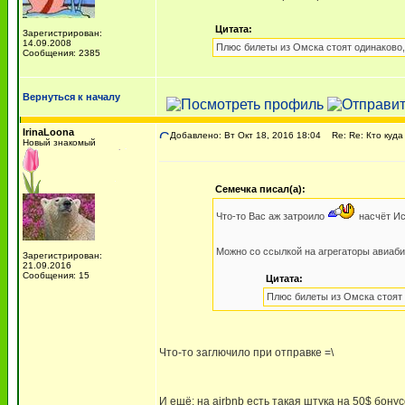
Цитата:
Зарегистрирован:
14.09.2008
Плюс билеты из Омска стоят одинаково,
Сообщения: 2385
Вернуться к началу
IrinaLoona
Добавлено: Вт Окт 18, 2016 18:04
Re: Re: Кто куда
Новый знакомый
Семечка писал(а):
Что-то Вас аж затроило
насчёт Ис
Можно со ссылкой на агрегаторы авиаби
Зарегистрирован:
21.09.2016
Сообщения: 15
Цитата:
Плюс билеты из Омска стоят 
Что-то заглючило при отправке =\
И ещё: на airbnb есть такая штука на 50$ бон