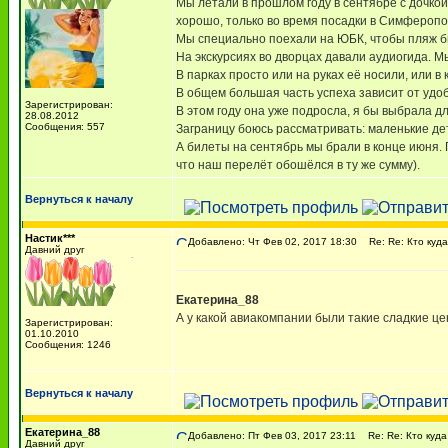
Мы летали в прошлом году в сентябре с дочкой 
хорошо, только во время посадки в Симферопо
Мы специально поехали на ЮБК, чтобы пляж был
На экскурсиях во дворцах давали аудиогида. М
В парках просто или на руках её носили, или в 
В общем большая часть успеха зависит от удоб
Зарегистрирован:
В этом году она уже подросла, я бы выбрала д
28.08.2012
Сообщения: 557
Заграницу боюсь рассматривать: маленькие дет
А билеты на сентябрь мы брали в конце июня.
что наш перелёт обошёлся в ту же сумму).
Вернуться к началу
Настик***
Добавлено: Чт Фев 02, 2017 18:30
Re: Re: Кто куд
Давний друг
Екатерина_88
А у какой авиакомпании были такие сладкие ц
Зарегистрирован:
01.10.2010
Сообщения: 1246
Вернуться к началу
Екатерина_88
Добавлено: Пт Фев 03, 2017 23:11
Re: Re: Кто куда
Давний друг