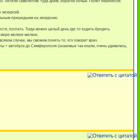
охо. Летели самолётом: туда днём, обратно ночью. Полёт перенесла
 экскурсий.
тальным пришедшим на экскурсию.
сти, поспать. Тогда можно целый день где-то ходить-бродить.
 море мелкое-мелкое.
сяком случае, мы сможем понять то, что говорит врач.
пы + автобуса до Симферополя (знакомые так ехали, очень удивились,