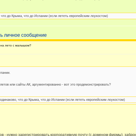
 что до Крыма, что до Испании (если лететь европейским лоукостом)
 на лето с малышом?
пании.
летов или сайты АК, аргументированно - вот это продемонстрировать?
одинаково, что до Крыма, что до Испании (если лететь европейским лоукостом)
усов - нужно зарегистрировать корпоративную почту (с доменом фирмы), забро