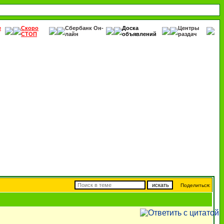
е
Скоро
Сбербанк Он-
Доска
Центры
СТОП
лайн
объявлений
раздач
Поделиться: