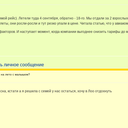
ой рейс). Летели туда 4 сентября, обратно - 18-го. Мы отдали за 2 взрослых б
леты, они росли-росли и тут резко упали в цене. Читала статью, что у ави
факторов. И наступает момент, когда компании выгоднее снизить тарифы до ми
а на лето с малышом?
на, кстати а я решила с семей у нас остаться, хочу в Лоо отдохнуть