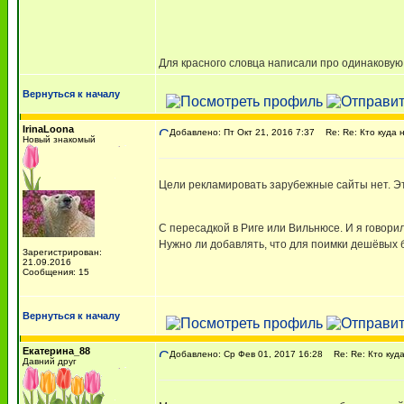
Для красного словца написали про одинакову
Вернуться к началу
IrinaLoona
Добавлено: Пт Окт 21, 2016 7:37
Re: Re: Кто куда 
Новый знакомый
Цели рекламировать зарубежные сайты нет. Эт
С пересадкой в Риге или Вильнюсе. И я говори
Нужно ли добавлять, что для поимки дешёвых 
Зарегистрирован:
21.09.2016
Сообщения: 15
Вернуться к началу
Екатерина_88
Добавлено: Ср Фев 01, 2017 16:28
Re: Re: Кто куд
Давний друг