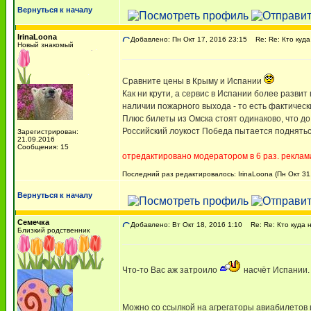
Вернуться к началу
IrinaLoona
Добавлено: Пн Окт 17, 2016 23:15
Re: Re: Кто куда
Новый знакомый
Сравните цены в Крыму и Испании
Как ни крути, а сервис в Испании более развит
наличии пожарного выхода - то есть фактическ
Плюс билеты из Омска стоят одинаково, что до
Российский лоукост Победа пытается поднятьс
Зарегистрирован:
21.09.2016
Сообщения: 15
отредактировано модератором в 6 раз. реклам
Последний раз редактировалось: IrinaLoona (Пн Окт 31,
Вернуться к началу
Семечка
Добавлено: Вт Окт 18, 2016 1:10
Re: Re: Кто куда 
Близкий родственник
Что-то Вас аж затроило
насчёт Испании.
Можно со ссылкой на агрегаторы авиабилетов 