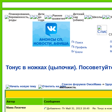
Планирование,
Дети
Детский
Раннее
беременность,
до
сад
Школы
З
развитие
роды
года
(обмен)
С
Поиск
Профиль
Блоги
Тонус в ножках (цыпочки). Посоветуйт
Список форумов ОмскМама
->
Здор
массажиста.
Автор
Сообщение
Мама Лизочки
Добавлено: Пт Май 31, 2013 18:40
Re: Тонус в ножк