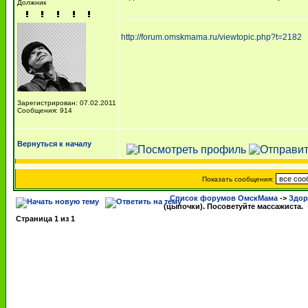
Должник
http://forum.omskmama.ru/viewtopic.php?t=2182
Зарегистрирован: 07.02.2011
Сообщения: 914
Вернуться к началу
Показать сообщения:
Список форумов ОмскМама
->
Здор
(цыпочки). Посоветуйте массажиста.
Страница
1
из
1