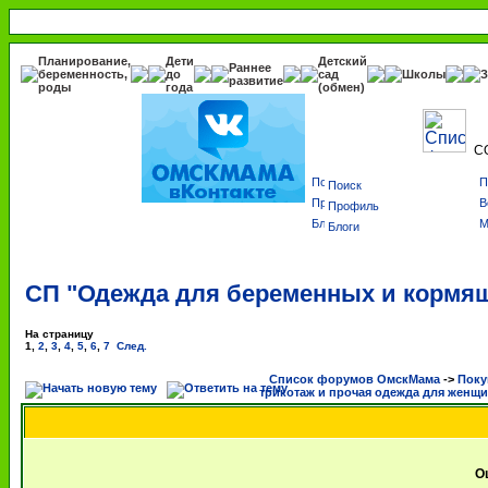
Планирование,
Дети
Детский
Раннее
беременность,
до
сад
Школы
З
развитие
роды
года
(обмен)
С
Поиск
Профиль
Блоги
СП "Одежда для беременных и кормящ
На страницу
1
,
2
,
3
,
4
,
5
,
6
,
7
След.
Список форумов ОмскМама
->
Поку
трикотаж и прочая одежда для женщ
О