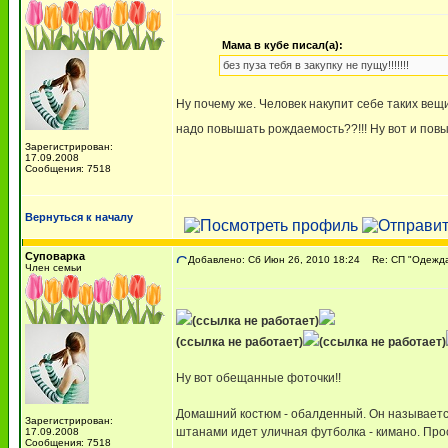
Мама в кубе писал(а):
без пуза тебя в закупку не пущу!!!!!!!
Ну почему же. Человек накупит себе таких вещи
надо повышать рождаемость??!!! Ну вот и повы
Зарегистрирован:
17.09.2008
Сообщения: 7518
Вернуться к началу
Суповарка
Добавлено: Сб Июн 26, 2010 18:24
Re: СП "Одежда 
Член семьи
(ссылка не работает)
(ссылка не работает)
(ссылка не работает)
Ну вот обещанные фоточки!!
Домашний костюм - обалденный. Он называется 
Зарегистрирован:
штанами идет уличная футболка - кимано. Прос
17.09.2008
Сообщения: 7518