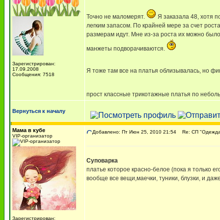
Точно не маломерят.
Я заказала 48, хотя п
легким запасом. По крайней мере за счет роста
размерам идут. Мне из-за роста их можно было 
манжеты подворачиваются.
Зарегистрирован:
17.09.2008
Я тоже там все на платья облизывалась, но фи
Сообщения: 7518
прост классные трикотажные платья по небол
Вернуться к началу
Мама в кубе
Добавлено: Пт Июн 25, 2010 21:54
Re: СП "Одежда 
VIP-организатор
Суповарка
платье которое красно-белое (пока я только е
вообще все вещи,маечки, туники, блузки, и д
Зарегистрирован: