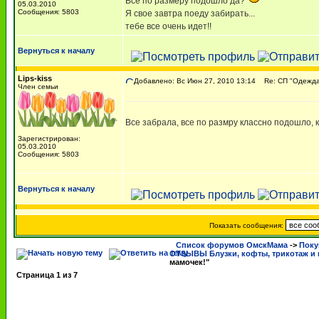
Все по размеру подошло да?
05.03.2010
Сообщения: 5803
Я свое завтра поеду забирать...
тебе все очень идет!!
Вернуться к началу
Lips-kiss
Добавлено: Вс Июн 27, 2010 13:14
Re: СП "Одежда 
Член семьи
Все забрала, все по размру классно подошло, 
Зарегистрирован:
05.03.2010
Сообщения: 5803
Вернуться к началу
Показать сообщения:
Список форумов ОмскМама
->
Поку
ОТЗЫВЫ Блузки, кофты, трикотаж и 
мамочек!"
Страница
1
из
7