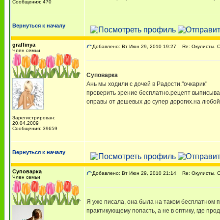
Сообщения: 470
Вернуться к началу
graffinya
Добавлено: Вт Июн 29, 2010 19:27
Re: Окулисты. О
Член семьи
Суповарка
Ань мы ходили с дочей в Радости."очкарик"
проверить зрение бесплатно.рецепт выписываю
оправы от дешевых до супер дорогих.на любой 
Зарегистрирован:
20.04.2009
Сообщения: 39659
Вернуться к началу
Суповарка
Добавлено: Вт Июн 29, 2010 21:14
Re: Окулисты. О
Член семьи
Я уже писала, она была на таком бесплатном по
практикующему попасть, а не в оптику, где про