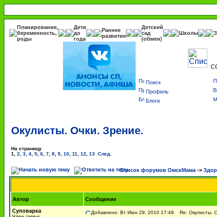
Планирование,
Дети
Детский
Раннее
беременность,
до
сад
Школы
З
развитие
роды
года
(обмен)
С
Поиск
Профиль
Блоги
Окулисты. Очки. Зрение.
На страницу
1
,
2
,
3
,
4
,
5
,
6
,
7
,
8
,
9
,
10
,
11
,
12
,
13
След.
Список форумов ОмскМама
->
Здор
Автор
Сообщение
Суповарка
Добавлено: Вт Июн 29, 2010 17:49
Re: Окулисты. О
Член семьи