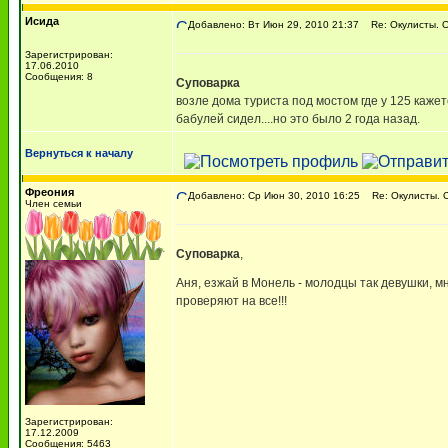
Исида
Добавлено: Вт Июн 29, 2010 21:37
Re: Окулисты. О
Зарегистрирован:
17.06.2010
Сообщения: 8
Суповарка
возле дома туриста под мостом где у 125 каже
бабулей сидел....но это было 2 года назад.
Вернуться к началу
Фреония
Добавлено: Ср Июн 30, 2010 16:25
Re: Окулисты. О
Член семьи
Суповарка
,
Аня, езжай в Монель - молодцы так девушки, м
проверяют на все!!!
Зарегистрирован:
17.12.2009
Сообщения: 5463