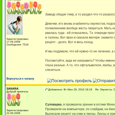
Заведу общую тему, а то раздел что-то разросся
Девочки, кто вхожь в кабинеты окулистов, подск
поликлиннике вообще жесть твориться. Мать н
рвалась туда - ей отказались. Т.к. очереди пр
и талоны. Вот врач и сказала матери: скажите 
Зарегистрирован:
17.09.2008
рецепт - долго. Вот и весь поход.
Сообщения: 7518
И мы подумали, что ей нужно-то не лечение, а
Посоветуйте, куда ее направить? Чтобы именн
глаза разные. А то, что офтальмологи, якобы, в
слезяться.
Вернуться к началу
SANARA
Добавлено: Вт Июн 29, 2010 18:19
Re: Окулисты. О
Добрый приятель
Суповарка
, я проверяла зрение в оптике Моне
Проверили на компьютере, по слайдам, на бин
Зарегистрирован:
22.09.2008
Выписали рецепт на очки и линзы. Линзы я при