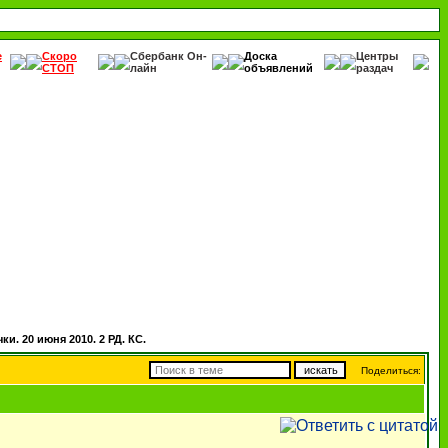
е
Скоро
Сбербанк Он-
Доска
Центры
СТОП
лайн
объявлений
раздач
и. 20 июня 2010. 2 РД. КС.
Поделиться: