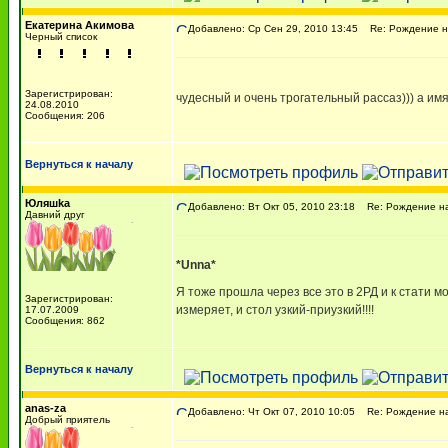
Екатерина Акимова
Добавлено: Ср Сен 29, 2010 13:45
Re: Рождение наш
Черный список
Зарегистрирован:
чудесный и очень трогательный рассаз))) а имя 
24.08.2010
Сообщения: 206
Вернуться к началу
Юляшkа
Добавлено: Вт Окт 05, 2010 23:18
Re: Рождение наш
Давний друг
*Unna*
Я тоже прошла через все это в 2РД и к стати м
Зарегистрирован:
измеряет, и стол узкий-приузкий!!!!
17.07.2009
Сообщения: 862
Вернуться к началу
anas-za
Добавлено: Чт Окт 07, 2010 10:05
Re: Рождение наш
Добрый приятель