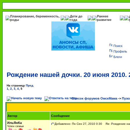
Планирование, беременность,
Дети до
Раннее
роды
года
развитие
Поиск
Профиль
Блоги
Рождение нашей дочки. 20 июня 2010. 2
На страницу
Пред.
1
,
2
,
3
,
4
,
5
Список форумов ОмскМама
->
Пузо
Автор
Сообщение
ИльЯнКа
Добавлено: Пн Сен 27, 2010 0:30
Re: Рождение наше
Член семьи