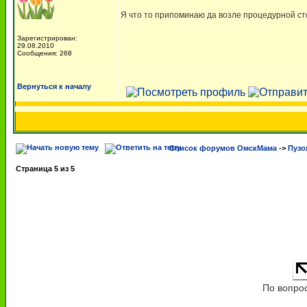
Я что то припоминаю да возле процедурной ст
Зарегистрирован:
29.08.2010
Сообщения: 268
Вернуться к началу
Список форумов ОмскМама
->
Пузо
Страница
5
из
5
По вопро