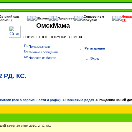
Детский сад
Совместные
Новы
Школы
Здоровье
(обмен)
покупки
СП
ОмскМама
СОВМЕСТНЫЕ ПОКУПКИ В ОМСКЕ
Пользователи
Регистрация
Личные сообщения
Новости из блогов
Вход
 РД. КС.
жители (все о беременности и родах)
->
Рассказы о родах
->
Рождение нашей дочк
й дочки. 20 июня 2010. 2 РД. КС.