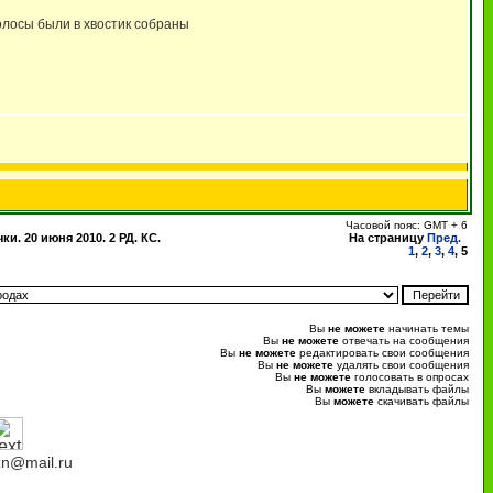
олосы были в хвостик собраны
Часовой пояс: GMT + 6
и. 20 июня 2010. 2 РД. КС.
На страницу
Пред.
1
,
2
,
3
,
4
,
5
Вы
не можете
начинать темы
Вы
не можете
отвечать на сообщения
Вы
не можете
редактировать свои сообщения
Вы
не можете
удалять свои сообщения
Вы
не можете
голосовать в опросах
Вы
можете
вкладывать файлы
Вы
можете
скачивать файлы
n@mail.ru