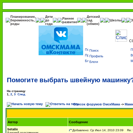
Планирование,
Дети
Детский
Раннее
беременность,
до
сад
Школы
З
развитие
роды
года
(обмен)
С
Поиск
Профиль
Блоги
Помогите выбрать швейную машинку
На страницу
1
,
2
,
3
След.
Список форумов ОмскМама
->
Мами
Автор
Сообщение
betalix
Добавлено: Ср Июл 14, 2010 23:09
Re: 
Близкий родственник