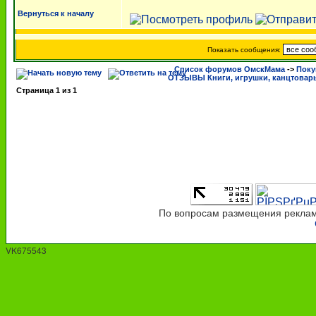
Вернуться к началу
Показать сообщения:
Список форумов ОмскМама
->
Поку
ОТЗЫВЫ Книги, игрушки, канцтовар
Страница
1
из
1
По вопросам размещения рекламы
VK675543