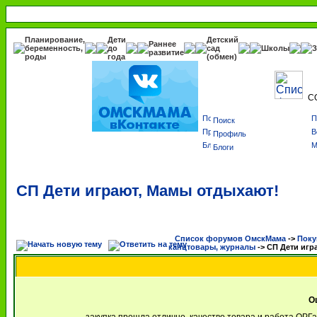
Планирование,
Дети
Детский
Раннее
беременность,
до
сад
Школы
З
развитие
роды
года
(обмен)
С
Поиск
Профиль
Блоги
СП Дети играют, Мамы отдыхают!
Список форумов ОмскМама
->
Поку
канцтовары, журналы
->
СП Дети игр
О