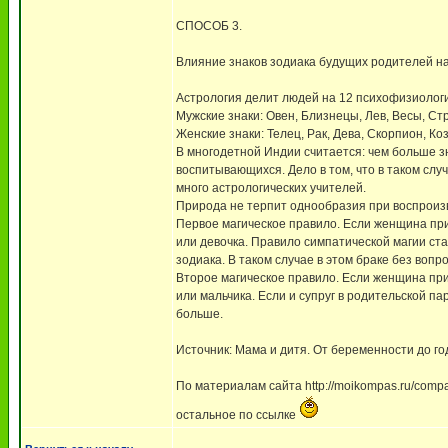
СПОСОБ 3.
Влияние знаков зодиака будущих родителей н
Астрология делит людей на 12 психофизиологиче
Мужские знаки: Овен, Близнецы, Лев, Весы, Ст
Женские знаки: Телец, Рак, Дева, Скорпион, Ко
В многодетной Индии считается: чем больше зн
воспитывающихся. Дело в том, что в таком слу
много астрологических учителей.
Природа не терпит однообразия при воспроизво
Первое магическое правило. Если женщина прин
или девочка. Правило симпатической магии ста
зодиака. В таком случае в этом браке без вопр
Второе магическое правило. Если женщина прин
или мальчика. Если и супруг в родительской п
больше.
Источник: Мама и дитя. От беременности до го
По материалам сайта http://moikompas.ru/comp
остальное по ссылке