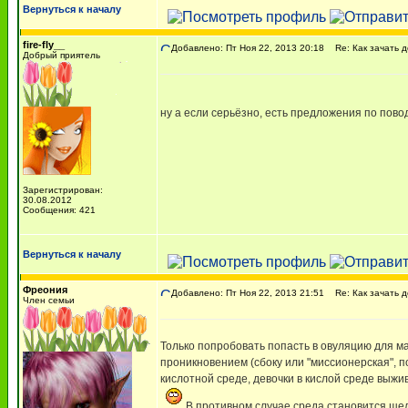
Вернуться к началу
fire-fly__
Добавлено: Пт Ноя 22, 2013 20:18
Re: Как зачать д
Добрый приятель
ну а если серьёзно, есть предложения по пов
Зарегистрирован:
30.08.2012
Сообщения: 421
Вернуться к началу
Фреония
Добавлено: Пт Ноя 22, 2013 21:51
Re: Как зачать д
Член семьи
Только попробовать попасть в овуляцию для ма
проникновением (сбоку или "миссионерская", п
кислотной среде, девочки в кислой среде выж
В противном случае среда становится щел