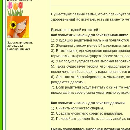
Существуют разные семьи, кто-то планирует заб
здоровенький! Но всё-таки, есть ли какие-то 
Вычитала в одной из статей:
Как повысить шансы для зачатия мальчика:
1). У курящих родителей мальчики появляются
Зарегистрирован:
2). Женщины с весом менее 54 килограмм, как п
30.08.2012
Сообщения: 421
3). В тех семьях, где лидерская позиция прина
гормональным фоном супруга. Кроме этого, ес
4). У молодых супругов также высокая вероятн
5). Также существует теория, что чем дольше
после лечения бесплодия у пары появляется и
6). Для того чтобы забеременеть мальчиком, не
рождаются девочки.
7). Если родители будут мечтать о сыне, то ж
представлять своего сына желательно во всех 
Как повысить шансы для зачатия девочки:
1). Снизить количество спермы.
2). Создать кислотную среду во влагалище.
3). Половой акт должен быть за пару дней до 
Очень понравилась народная методика зачат