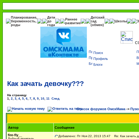
Планирование,
Дети
Детский
Раннее
беременность,
до
сад
Школы
З
развитие
роды
года
(обмен)
С
Поиск
Профиль
Блоги
Как зачать девочку???
На страницу
1
,
2
,
3
,
4
,
5
,
6
,
7
,
8
,
9
,
10
,
11
След.
Список форумов ОмскМама
->
Пузо
Автор
Сообщение
fire-fly__
Добавлено: Пт Ноя 22, 2013 15:47
Re: Как зачать д
Добрый приятель