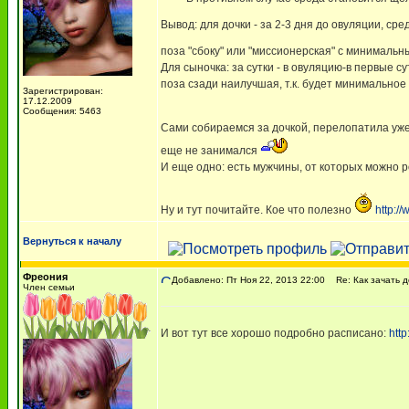
Вывод: для дочки - за 2-3 дня до овуляции, сре
поза "сбоку" или "миссионерская" с минималь
Для сыночка: за сутки - в овуляцию-в первые с
поза сзади наилучшая, т.к. будет минимальное
Зарегистрирован:
17.12.2009
Сообщения: 5463
Сами собираемся за дочкой, перелопатила уже
еще не занимался
И еще одно: есть мужчины, от которых можно р
Ну и тут почитайте. Кое что полезно
http:/
Вернуться к началу
Фреония
Добавлено: Пт Ноя 22, 2013 22:00
Re: Как зачать д
Член семьи
И вот тут все хорошо подробно расписано:
htt