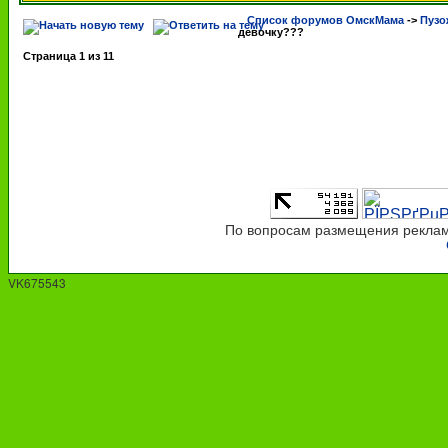
Список форумов ОмскМама
->
Пузо
девочку???
Страница
1
из
11
По вопросам размещения рекламы
VK675543