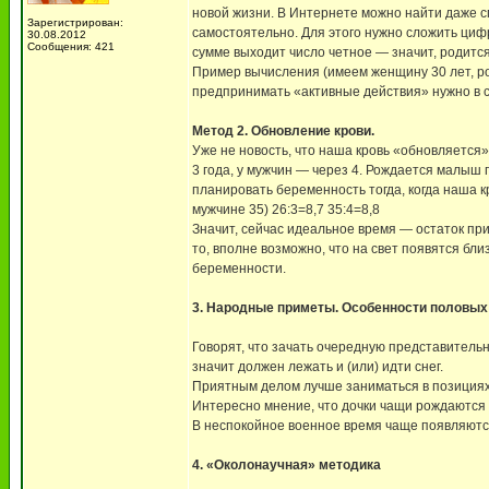
новой жизни. В Интернете можно найти даже с
Зарегистрирован:
самостоятельно. Для этого нужно сложить циф
30.08.2012
Сообщения: 421
сумме выходит число четное — значит, родится
Пример вычисления (имеем женщину 30 лет, рож
предпринимать «активные действия» нужно в 
Метод 2. Обновление крови.
Уже не новость, что наша кровь «обновляется
3 года, у мужчин — через 4. Рождается малыш 
планировать беременность тогда, когда наша к
мужчине 35) 26:3=8,7 35:4=8,8
Значит, сейчас идеальное время — остаток при
то, вполне возможно, что на свет появятся бл
беременности.
3. Народные приметы. Особенности половых а
Говорят, что зачать очередную представительн
значит должен лежать и (или) идти снег.
Приятным делом лучше заниматься в позициях 
Интересно мнение, что дочки чащи рождаются у
В неспокойное военное время чаще появляются
4. «Околонаучная» методика