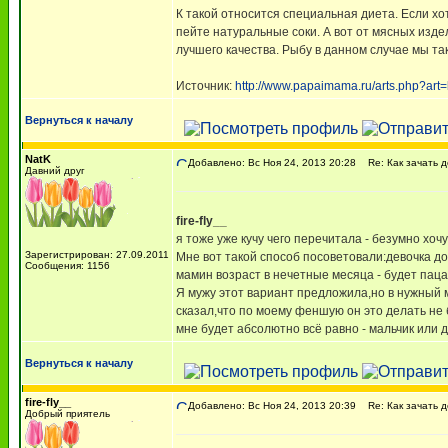
К такой относится специальная диета. Если х
пейте натуральные соки. А вот от мясных изде
лучшего качества. Рыбу в данном случае мы так
Источник:
http://www.papaimama.ru/arts.php?art
Вернуться к началу
NatK
Добавлено: Вс Ноя 24, 2013 20:28
Re: Как зачать д
Давний друг
fire-fly__
я тоже уже кучу чего перечитала - безумно хочу 
Зарегистрирован: 27.09.2011
Мне вот такой способ посоветовали:девочка до
Сообщения: 1156
мамин возраст в нечетные месяца - будет паца
Я мужу этот вариант предложила,но в нужный 
сказал,что по моему феншую он это делать не 
мне будет абсолютно всё равно - мальчик или дев
Вернуться к началу
fire-fly__
Добавлено: Вс Ноя 24, 2013 20:39
Re: Как зачать д
Добрый приятель