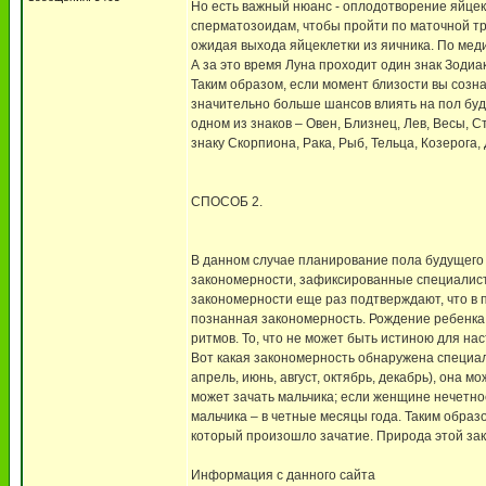
Но есть важный нюанс - оплодотворение яйцек
сперматозоидам, чтобы пройти по маточной тру
ожидая выхода яйцеклетки из яичника. По меди
А за это время Луна проходит один знак Зодиак
Таким образом, если момент близости вы созна
значительно больше шансов влиять на пол буду
одном из знаков – Овен, Близнец, Лев, Весы, С
знаку Скорпиона, Рака, Рыб, Тельца, Козерога,
СПОСОБ 2.
В данном случае планирование пола будущего
закономерности, зафиксированные специалист
закономерности еще раз подтверждают, что в п
познанная закономерность. Рождение ребенка т
ритмов. То, что не может быть истиною для на
Вот какая закономерность обнаружена специал
апрель, июнь, август, октябрь, декабрь), она м
может зачать мальчика; если женщине нечетное
мальчика – в четные месяцы года. Таким образ
который произошло зачатие. Природа этой зако
Информация с данного сайта