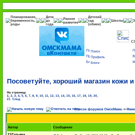
Планирование,
Дети
Детский
Раннее
беременность,
до
сад
Школы
З
развитие
роды
года
(обмен)
С
Поиск
Профиль
Блоги
Посоветуйте, хороший магазин кожи и
На страницу
1
,
2
,
3
,
4
,
5
,
6
,
7
,
8
,
9
,
10
,
11
,
12
,
13
,
14
,
15
,
16
,
17
,
18
,
19
,
20
,
21
След.
Список форумов ОмскМама
->
Мами
Автор
Сообщение
TSТатьяна