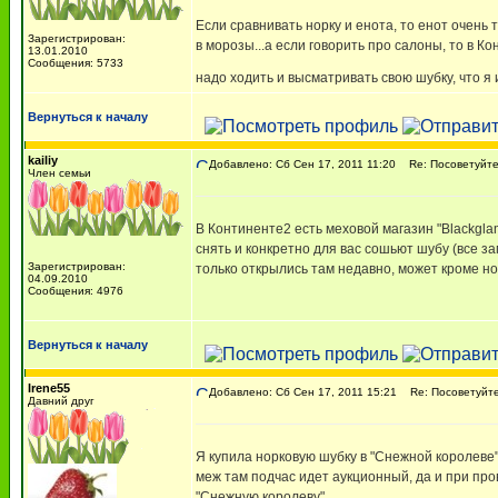
Если сравнивать норку и енота, то енот очень
Зарегистрирован:
в морозы...а если говорить про салоны, то в К
13.01.2010
Сообщения: 5733
надо ходить и высматривать свою шубку, что я
Вернуться к началу
kailiy
Добавлено: Сб Сен 17, 2011 11:20
Re: Посоветуйте,
Член семьи
В Континенте2 есть меховой магазин "Blackgla
снять и конкретно для вас сошьют шубу (все з
Зарегистрирован:
только открылись там недавно, может кроме но
04.09.2010
Сообщения: 4976
Вернуться к началу
Irene55
Добавлено: Сб Сен 17, 2011 15:21
Re: Посоветуйте
Давний друг
Я купила норковую шубку в "Снежной королеве"
меж там подчас идет аукционный, да и при про
"Снежную королеву"