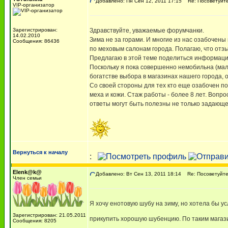
Добавлено: Пн Сен 12, 2011 17:15
Re: Посоветуйте
VIP-организатор
Зарегистрирован:
Здравствуйте, уважаемые форумчанки.
14.02.2010
Зима не за горами. И многие из нас озабочены
Сообщения: 86436
по меховым салонам города. Полагаю, что отзы
Предлагаю в этой теме поделиться информацие
Поскольку я пока совершенно немобильна (мал
богатстве выбора в магазинах нашего города, 
Со своей стороны для тех кто еще озабочен по
меха и кожи. Стаж работы - более 8 лет. Вопр
ответы могут быть полезны не только задающе
Вернуться к началу
:
Elenk@k@
Добавлено: Вт Сен 13, 2011 18:14
Re: Посоветуйте,
Член семьи
Я хочу енотовую шубу на зиму, но хотела бы у
Зарегистрирован: 21.05.2011
прикупить хорошую шубенцию. По таким магази
Сообщения: 8205