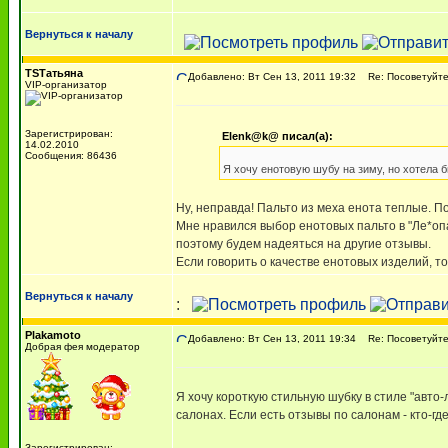
Вернуться к началу
TSТатьяна
Добавлено: Вт Сен 13, 2011 19:32
Re: Посоветуйте,
VIP-организатор
Зарегистрирован:
Elenk@k@ писал(а):
14.02.2010
Сообщения: 86436
Я хочу енотовую шубу на зиму, но хотела б
Ну, неправда! Пальто из меха енота теплые. 
Мне нравился выбор енотовых пальто в "Ле*опар
поэтому будем надеяться на другие отзывы.
Если говорить о качестве енотовых изделий, то
Вернуться к началу
:
Plakamoto
Добавлено: Вт Сен 13, 2011 19:34
Re: Посоветуйте,
Добрая фея модератор
Я хочу короткую стильную шубку в стиле "авто-
салонах. Если есть отзывы по салонам - кто-где
Зарегистрирован: