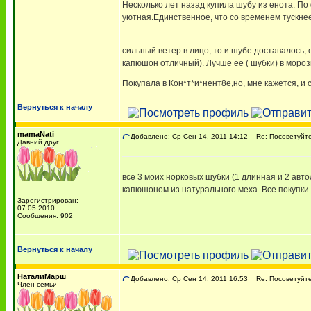
Несколько лет назад купила шубу из енота. По
уютная.Единственное, что со временем тускнеет
сильный ветер в лицо, то и шубе доставалось,
капюшон отличный). Лучше ее ( шубки) в мороз
Покупала в Кон*т*и*нент8е,но, мне кажется, и
Вернуться к началу
mamaNati
Добавлено: Ср Сен 14, 2011 14:12
Re: Посоветуйте
Давний друг
все 3 моих норковых шубки (1 длинная и 2 авто
капюшоном из натурального меха. Все покупки
Зарегистрирован:
07.05.2010
Сообщения: 902
Вернуться к началу
НаталиМарш
Добавлено: Ср Сен 14, 2011 16:53
Re: Посоветуйте
Член семьи