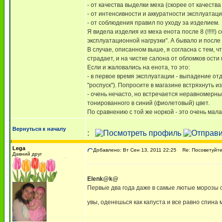
- от качества выделки меха (скорее от качеств
- от интенсивности и аккуратности эксплуатаци
- от соблюдения правил по уходу за изделием.
Я видела изделия из меха енота после 8 (!!!!
эксплуатационной нагрузки". А бывало и после
В случае, описанном выше, я согласна с тем, ч
страдает, и на чистке салона от обломков ости
Если и жаловались на енота, то это:
- в первое время эксплуатации - выпадение от
"роспуск"). Попросите в магазине встряхнуть из
- очень нечасто, но встречается неравномерны
тонированного в синий (фиолетовый) цвет.
По сравнению с той же норкой - это очень мал
Вернуться к началу
:
Lega
Добавлено: Вт Сен 13, 2011 22:25
Re: Посоветуйте,
Давний друг
Elenk@k@
Первые два года даже в самые лютые морозы од
увы, оденешься как капуста и все равно спина 