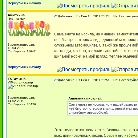
Вернуться к началу
Анюткина
Добавлено: Вт Сен 13, 2011 21:28
Re: Посоветуйте,
Член семьи
Сама енота не носила, но у нашей заместител
неё быстро потеряла вид - длинный мех просто
Зарегистрирован:
служебном автомобиле). С такой же проблемой п
13.03.2009
автоледи, 4 сезон, выглядит достойно, хотя си
Сообщения: 11647
щипаной норки, на мой взгляд, теплее обычной,
Вернуться к началу
TSТатьяна
Добавлено: Вт Сен 13, 2011 21:56
Re: Посоветуйте,
VIP-организатор
Зарегистрирован:
Анюткина писал(а):
14.02.2010
Сообщения: 86436
Сама енота не носила, но у нашей замести
неё быстро потеряла вид - длинный мех про
служебном автомобиле).
Этот недостаток называется "излом остевого в
всех длинноволосых мехов. Совсем его избежа