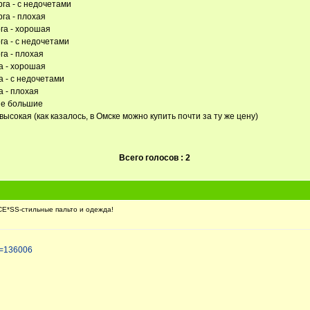
га - с недочетами
га - плохая
га - хорошая
га - с недочетами
га - плохая
а - хорошая
а - с недочетами
а - плохая
ые большие
ысокая (как казалось, в Омске можно купить почти за ту же цену)
Всего голосов : 2
E*SS-стильные пальто и одежда!
t=136006