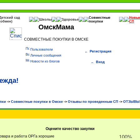
Детский сад
Совместные
Новы
Школы
Здоровье
(обмен)
покупки
СП
ОмскМама
СОВМЕСТНЫЕ ПОКУПКИ В ОМСКЕ
Пользователи
Регистрация
Личные сообщения
Новости из блогов
Вход
ежда!
пки
->
Cовместные покупки в Омске
->
Отзывы по проведенным СП
->
ОТЗЫВЫ В
Оцените качество закупки
товара и работа ОРГа хорошие