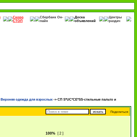
е
Скоро
Сбербанк Он-
Доска
Центры
СТОП
лайн
объявлений
раздач
ерхняя одежда для взрослых
->
СП S*UC*CE*SS-стильные пальто и
Поделиться:
100%
[ 2 ]