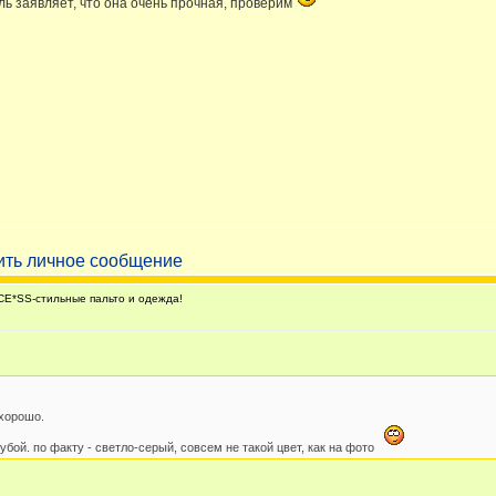
ль заявляет, что она очень прочная, проверим
E*SS-стильные пальто и одежда!
 хорошо.
олубой. по факту - светло-серый, совсем не такой цвет, как на фото