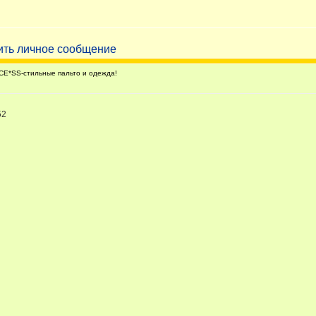
E*SS-стильные пальто и одежда!
52