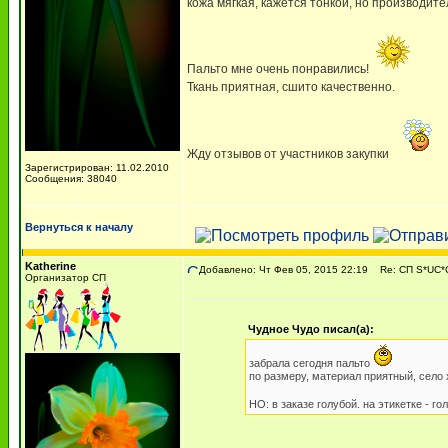
кожа мягкая, кажется тонкой, но производите
Пальто мне очень понравились!
Ткань приятная, сшито качественно.
Жду отзывов от участников закупки
Зарегистрирован: 11.02.2010
Сообщения: 38040
Вернуться к началу
Katherine
Добавлено: Чт Фев 05, 2015 22:19
Re: СП S*UC*C
Организатор СП
Чудное Чудо писал(а):
забрала сегодня пальто
по размеру, материал приятный, село
НО: в заказе голубой. на этикетке - г