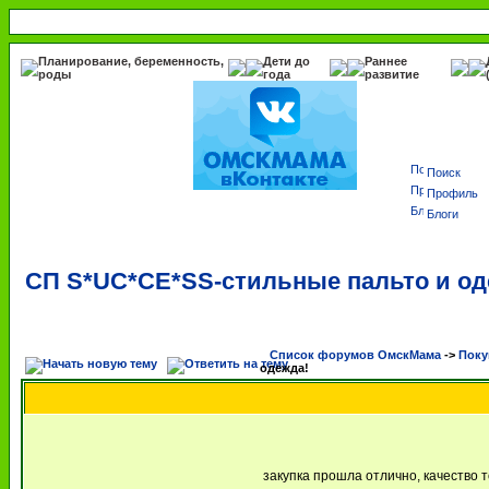
Планирование, беременность,
Дети до
Раннее
роды
года
развитие
Поиск
Профиль
Блоги
СП S*UC*CE*SS-стильные пальто и од
Список форумов ОмскМама
->
Поку
одежда!
закупка прошла отлично, качество 