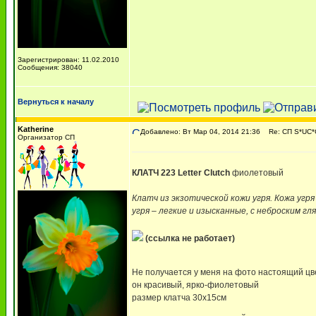
Зарегистрирован: 11.02.2010
Сообщения: 38040
Вернуться к началу
Katherine
Добавлено: Вт Мар 04, 2014 21:36
Re: СП S*UC*C
Организатор СП
КЛАТЧ 223 Letter Clutch
фиолетовый
Клатч из экзотической кожи угря. Кожа угря
угря – легкие и изысканные, с неброским гл
(ссылка не работает)
Не получается у меня на фото настоящий ц
он красивый, ярко-фиолетовый
размер клатча 30x15см