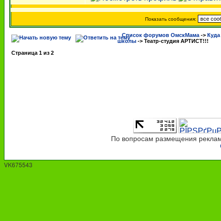
Показать сообщения:
Список форумов ОмскМама
->
Куда
школы
->
Театр-студия АРТИСТ!!!
Страница
1
из
2
По вопросам размещения рекламы
VK675543