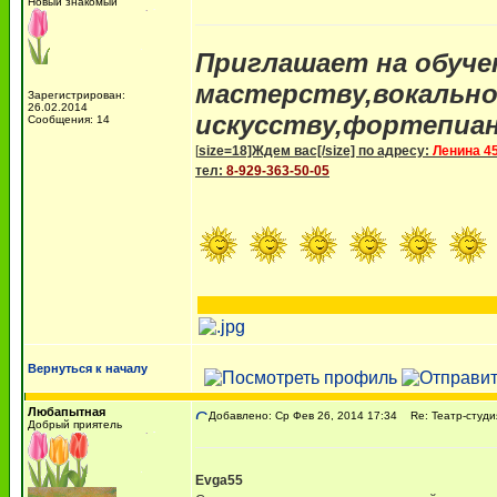
Новый знакомый
Приглашает на обуче
мастерству,вокальн
Зарегистрирован:
26.02.2014
искусству,фортепиан
Сообщения: 14
[
size=18]Ждем вас[/size] по адресу:
Ленина 45
тел:
8-929-363-50-05
Вернуться к началу
Любапытная
Добавлено: Ср Фев 26, 2014 17:34
Re: Театр-студи
Добрый приятель
Evga55