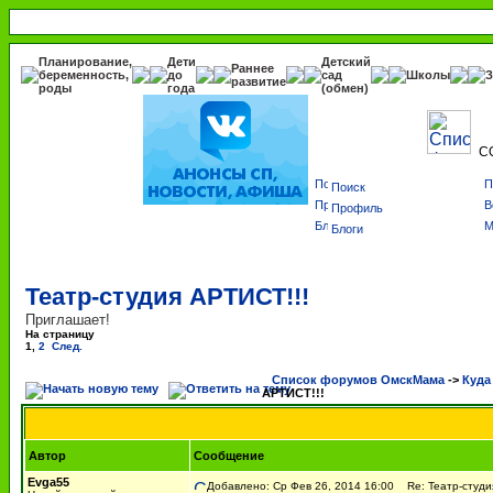
Планирование,
Дети
Детский
Раннее
беременность,
до
сад
Школы
З
развитие
роды
года
(обмен)
С
Поиск
Профиль
Блоги
Театр-студия АРТИСТ!!!
Приглашает!
На страницу
1
,
2
След.
Список форумов ОмскМама
->
Куда
АРТИСТ!!!
Автор
Сообщение
Evga55
Добавлено: Ср Фев 26, 2014 16:00
Re: Театр-студи