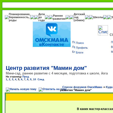
Планирование,
Дети
Детский
Раннее
беременность,
до
сад
Школы
З
развитие
роды
года
(обмен)
С
Поиск
Профиль
Блоги
Центр развития "Мамин дом"
Мини-сад, раннее развитие с 4 месяцев, подготовка к школе, йога
На страницу
Пред.
1
,
2
,
3
,
4
,
5
,
6
,
7
,
8
,
9
,
10
След.
Список форумов ОмскМама
->
Куда
развития "Мамин дом"
В каких мастер-класса