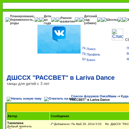
Планирование,
Дети
Детский
Раннее
беременность,
до
сад
Школы
З
развитие
роды
года
(обмен)
С
Поиск
Профиль
Блоги
ДШССХ "РАССВЕТ" в Lariva Dance
танцы для детей с 3 лет
Список форумов ОмскМама
->
Куда
"РАССВЕТ" в Lariva Dance
Автор
Сообщение
Танюлина
Добавлено: Пн Май 26, 2014 0:52
Re: ДШССХ "РАССВ
Добрый приятель