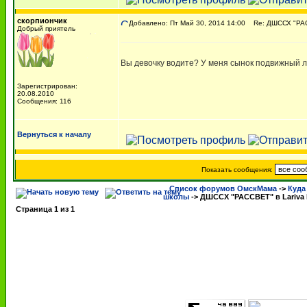
скорпиончик
Добавлено: Пт Май 30, 2014 14:00
Re: ДШССХ "РАСС
Добрый приятель
Вы девочку водите? У меня сынок подвижный лю
Зарегистрирован:
20.08.2010
Сообщения: 116
Вернуться к началу
Показать сообщения:
Список форумов ОмскМама
->
Куда
школы
->
ДШССХ "РАССВЕТ" в Lariva
Страница
1
из
1