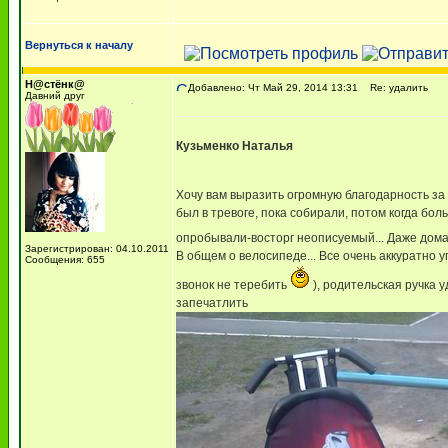
Вернуться к началу
Н@стёнк@
Добавлено: Чт Май 29, 2014 13:31
Re: удалить
Давний друг
Кузьменко Наталья
Хочу вам выразить огромную благодарность за
был в тревоге, пока собирали, потом когда бо
опробывали-восторг неописуемый... Даже дом
Зарегистрирован: 04.10.2011
В общем о велосипеде... Все очень аккуратно 
Сообщения: 655
звонок не теребить
), родительская ручка 
запечатлить