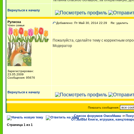
Татьяна спасибо большое, за оперативную, до
Вернуться к началу
Рулиска
Добавлено: Пт Май 30, 2014 22:29
Re: удалить
Член семьи
Пожалуйста, сделайте тему с корректным опр
Модератор
Зарегистрирован:
23.05.2009
Сообщения: 95676
Вернуться к началу
Показать сообщения:
Список форумов ОмскМама
->
Поку
ОТЗЫВЫ Книги, игрушки, канцтовар
Страница
1
из
1