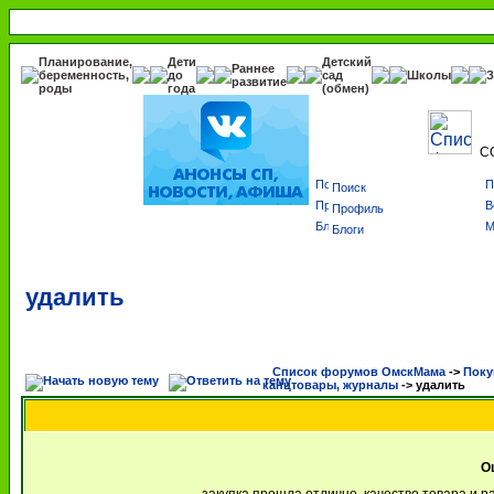
Планирование,
Дети
Детский
Раннее
беременность,
до
сад
Школы
З
развитие
роды
года
(обмен)
С
Поиск
Профиль
Блоги
удалить
Список форумов ОмскМама
->
Поку
канцтовары, журналы
->
удалить
О