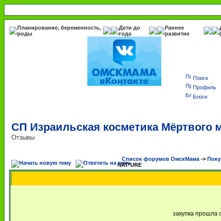
Планирование, беременность,
Дети до
Раннее
роды
года
развитие
Поиск
Профиль
Блоги
СП Израильская косметика Мёртвого
Отзывы
Список форумов ОмскМама
->
Поку
NAT*URE
закупка прошла 