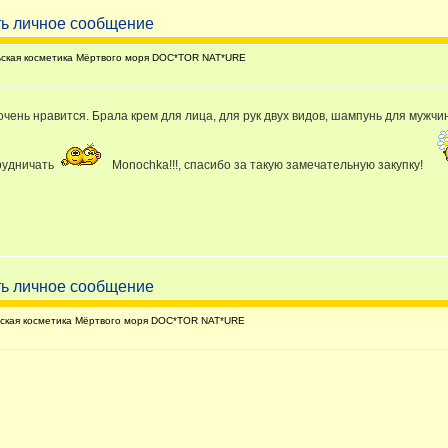
ская косметика Мёртвого моря DOC*TOR NAT*URE
чень нравится. Брала крем для лица, для рук двух видов, шампунь для мужчин
трудничать
Monochka!!!, спасибо за такую замечательную закупку!
кая косметика Мёртвого моря DOC*TOR NAT*URE