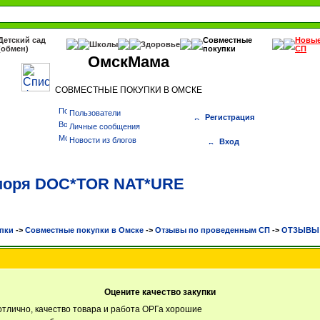
Детский сад
Совместные
Новы
Школы
Здоровье
(обмен)
покупки
СП
ОмскМама
СОВМЕСТНЫЕ ПОКУПКИ В ОМСКЕ
Пользователи
Регистрация
Личные сообщения
Новости из блогов
Вход
 моря DOC*TOR NAT*URE
пки
->
Cовместные покупки в Омске
->
Отзывы по проведенным СП
->
ОТЗЫВЫ К
Оцените качество закупки
отлично, качество товара и работа ОРГа хорошие