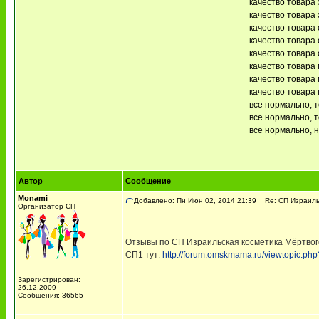
качество товара 
качество товара 
качество товара 
качество товара 
качество товара 
качество товара 
качество товара 
качество товара 
все нормально, 
все нормально, т
все нормально, 
Автор
Сообщение
Monami
Добавлено: Пн Июн 02, 2014 21:39
Re: СП Израиль
Организатор СП
Отзывы по СП Израильская косметика Мёртв
СП1 тут:
http://forum.omskmama.ru/viewtopic.ph
Зарегистрирован:
26.12.2009
Сообщения: 36565