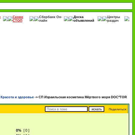
е
Скоро
Сбербанк Он-
Доска
Центры
СТОП
лайн
объявлений
раздач
расота и здоровье
->
СП Израильская косметика Мёртвого моря DOC*TOR
Поделиться:
0%
[ 0 ]