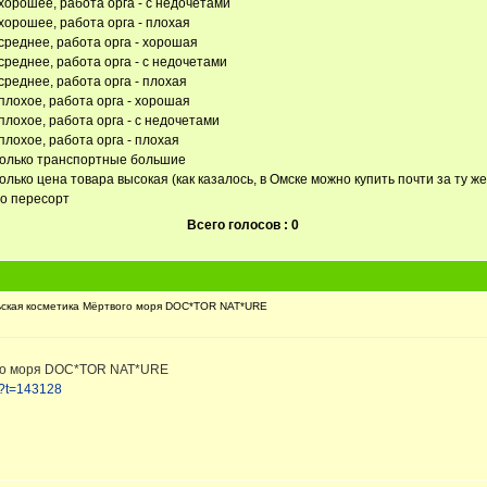
хорошее, работа орга - с недочетами
хорошее, работа орга - плохая
среднее, работа орга - хорошая
среднее, работа орга - с недочетами
среднее, работа орга - плохая
плохое, работа орга - хорошая
плохое, работа орга - с недочетами
плохое, работа орга - плохая
только транспортные большие
олько цена товара высокая (как казалось, в Омске можно купить почти за ту же
но пересорт
Всего голосов : 0
ская косметика Мёртвого моря DOC*TOR NAT*URE
ого моря DOC*TOR NAT*URE
p?t=143128