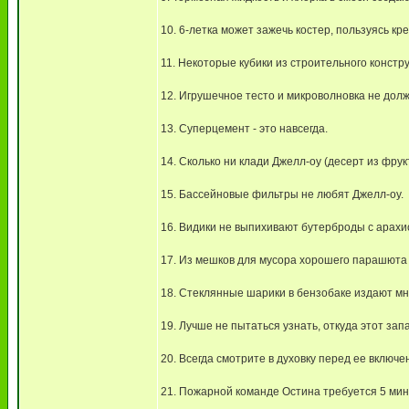
10. 6-летка может зажечь костер, пользуясь кр
11. Некоторые кубики из строительного конст
12. Игрушечное тесто и микроволновка не дол
13. Суперцемент - это навсегда.
14. Сколько ни клади Джелл-оу (десерт из фрук
15. Бассейновые фильтры не любят Джелл-оу.
16. Видики не выпихивают бутерброды с арахис
17. Из мешков для мусора хорошего парашюта
18. Стеклянные шарики в бензобаке издают мн
19. Лучше не пытаться узнать, откуда этот запа
20. Всегда смотрите в духовку перед ее включ
21. Пожарной команде Остина требуется 5 мину