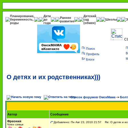
Планирование,
Дети
Детский
Раннее
беременность,
до
сад
Школы
З
развитие
роды
года
(обмен)
С
Поиск
Профиль
Блоги
О детях и их родственниках)))
Список форумов ОмскМама
->
Болт
Автор
Сообщение
Фреония
Добавлено: Пн Авг 23, 2010 21:57
Re: О детях и их 
Член семьи