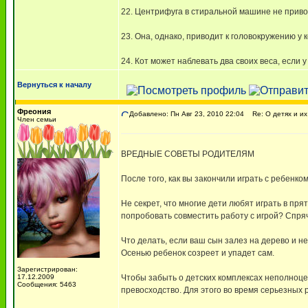
22. Центрифуга в стиральной машине не приво
23. Она, однако, приводит к головокружению у к
24. Кот может наблевать два своих веса, если у
Вернуться к началу
Фреония
Добавлено: Пн Авг 23, 2010 22:04
Re: О детях и их 
Член семьи
ВРЕДНЫЕ СОВЕТЫ РОДИТЕЛЯМ
После того, как вы закончили играть с ребенком
Не секрет, что многие дети любят играть в прят
попробовать совместить работу с игрой? Спряч
Что делать, если ваш сын залез на дерево и н
Осенью ребенок созреет и упадет сам.
Зарегистрирован:
17.12.2009
Чтобы забыть о детских комплексах неполноце
Сообщения: 5463
превосходство. Для этого во время серьезных р