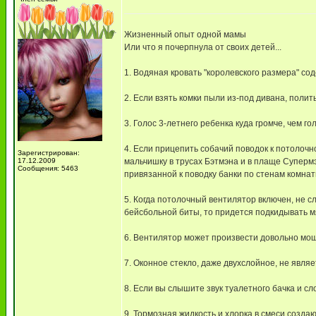
Жизненный опыт одной мамы
Или что я почерпнула от своих детей...
1. Водяная кровать "королевского размера" сод
2. Если взять комки пыли из-под дивана, полит
3. Голос 3-летнего ребенка куда громче, чем г
4. Если прицепить собачий поводок к потолоч
Зарегистрирован:
17.12.2009
мальчишку в трусах Бэтмэна и в плаще Суперм
Сообщения: 5463
привязанной к поводку банки по стенам комнат
5. Когда потолочный вентилятор включен, не с
бейсбольной биты, то придется подкидывать мя
6. Вентилятор может произвести довольно мо
7. Оконное стекло, даже двухслойное, не явля
8. Если вы слышите звук туалетного бачка и слов
9. Тормозная жидкость и хлорка в смеси созда