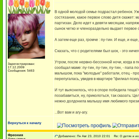
В одной молодой семье подрастал ребенок. Уже
состязание, какое первое слово дитя скажет: м
партизан. Дело идет к девяти месяцам, напряж
сынок четко и членораздельно выдает первое с
А затем еще раз, громче : пу-тин. И еще, и еще,
Сказать, что с родителями был шок, - это ничег
Утром, после нервно-бессонной ночи, когда в
Зарегистрирован:
17.12.2009
сообщал маме: пу-тин, пу-тин, пу-тин, - папа п
Сообщения: 5463
малышом, пока "молодые" работали, отец - прог
перепугалась, увидев в квартире "филиал псих
И тут выяснилось, что в споре победила теща
позабавиться, ну, приколоться, так сказать: 
нежно долдонила малышу имя любимого прези
...Вот вам и агу-агу.
Вернуться к началу
Фреония
Добавлено: Пн Авг 23, 2010 22:01
Re: О детях и их 
Член семьи