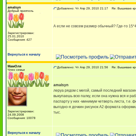
amalsyn
Добавлено: Чт Апр 29, 2010 21:17
Re: Вышиваю кре
Добрый приятель
А если не совсем размер обычный? Где-то 15*4
Зарегистрирован:
25.01.2010
Сообщения: 427
Вернуться к началу
МамОля
Добавлено: Чт Апр 29, 2010 21:56
Re: Вышиваю кре
Член семьи
amalsyn
леруа рядом с мегой, самый последний магазин
выкупаешь всю палку, если она нужна вся и ра
паспарту у них -минимум четверть листа, т.е. 
выгодно-я дочкин рисунок А2 формата оформил
Зарегистрирован:
тыс.
24.09.2008
Сообщения: 10078
Вернуться к началу