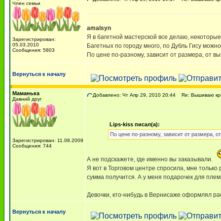
Член семьи
amalsyn
Я в багетной мастерской все делаю, некоторые
Зарегистрирован:
05.03.2010
Багетных по городу много, по Дубль Гису можно
Сообщения: 5803
По цене по-разному, зависит от размера, от вы
Вернуться к началу
Маманька
Добавлено: Чт Апр 29, 2010 20:44
Re: Вышиваю кре
Давний друг
Lips-kiss писал(а):
По цене по-разному, зависит от размера, о
Зарегистрирован: 11.08.2009
Сообщения: 744
А не подскажете, где именно вы заказывали.
Я вот в Торговом центре спросила, мне только 
сумма получится. А у меня подарочек для пле
Девочки, кто-нибудь в Вернисаже оформлял р
Вернуться к началу