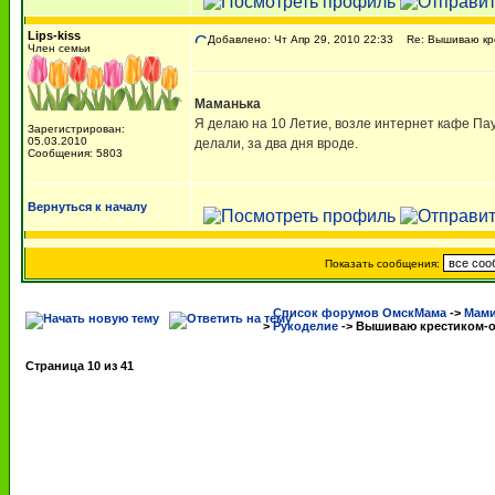
Lips-kiss
Добавлено: Чт Апр 29, 2010 22:33
Re: Вышиваю кре
Член семьи
Маманька
Я делаю на 10 Летие, возле интернет кафе Па
Зарегистрирован:
05.03.2010
делали, за два дня вроде.
Сообщения: 5803
Вернуться к началу
Показать сообщения:
Список форумов ОмскМама
->
Мами
>
Рукоделие
->
Вышиваю крестиком-о
Страница
10
из
41