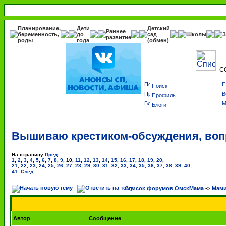
Планирование,
Дети
Детский
Раннее
беременность,
до
сад
Школы
З
развитие
роды
года
(обмен)
С
Поиск
Профиль
Блоги
Вышиваю крестиком-обсуждения, воп
На страницу
Пред.
1
,
2
,
3
,
4
,
5
,
6
,
7
,
8
,
9
,
10
,
11
,
12
,
13
,
14
,
15
,
16
,
17
,
18
,
19
,
20
,
21
,
22
,
23
,
24
,
25
,
26
,
27
,
28
,
29
,
30
,
31
,
32
,
33
,
34
,
35
,
36
,
37
,
38
,
39
,
40
,
41
След.
Список форумов ОмскМама
->
Мами
Автор
Сообщение