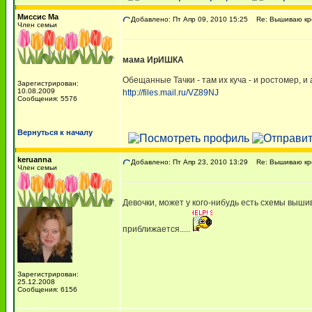
Миссис Ма
Добавлено: Пт Апр 09, 2010 15:25
Re: Вышиваю кре
Член семьи
мама ИрИШКА
Обещанные Тачки - там их куча - и ростомер, 
Зарегистрирован:
10.08.2009
http://files.mail.ru/VZ89NJ
Сообщения: 5576
Вернуться к началу
keruanna
Добавлено: Пт Апр 23, 2010 13:29
Re: Вышиваю кре
Член семьи
Девочки, может у кого-нибудь есть схемы вышив
приближается.....
Зарегистрирован:
25.12.2008
Сообщения: 6156