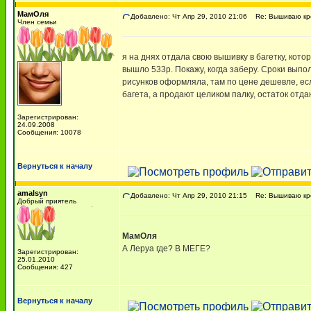
МамОля
Добавлено: Чт Апр 29, 2010 21:06
Re: Вышиваю кре
Член семьи
я на днях отдала свою вышивку в багетку, кото
вышло 533р. Покажу, когда заберу. Сроки выпо
рисунков оформляла, там по цене дешевле, есл
багета, а продают целиком палку, остаток отд
Зарегистрирован:
24.09.2008
Сообщения: 10078
Вернуться к началу
amalsyn
Добавлено: Чт Апр 29, 2010 21:15
Re: Вышиваю кре
Добрый приятель
МамОля
А Леруа где? В МЕГЕ?
Зарегистрирован:
25.01.2010
Сообщения: 427
Вернуться к началу