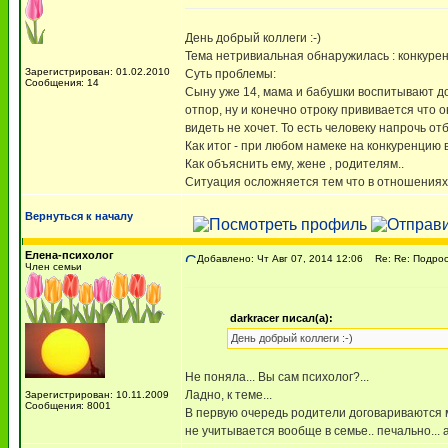
День добрый коллеги :-)
Тема нетривиальная обнаружилась : конкуре
Зарегистрирован: 01.02.2010
Суть проблемы:
Сообщения: 14
Сыну уже 14, мама и бабушки воспитывают д
отпор, ну и конечно отроку прививается что 
видеть не хочет. То есть человеку напрочь о
Как итог - при любом намеке на конкуренцию 
Как объяснить ему, жене , родителям..
Ситуация осложняется тем что в отношениях
Вернуться к началу
Елена-психолог
Добавлено: Чт Авг 07, 2014 12:06
Re: Re: Подрос
Член семьи
darkracer писал(а):
День добрый коллеги :-)
Не поняла... Вы сам психолог?...
Ладно, к теме...
Зарегистрирован: 10.11.2009
Сообщения: 8001
В первую очередь родители договариваются м
не учитывается вообще в семье.. печально...