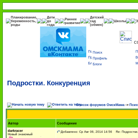
Планирование,
Дети
Детский
Раннее
беременность,
до
сад
Школы
З
развитие
роды
года
(обмен)
С
Поиск
Профиль
Блоги
Подростки. Конкуренция
Список форумов ОмскМама
->
Псих
Автор
Сообщение
darkracer
Добавлено: Ср Авг 06, 2014 14:56
Re: Подростки.
Новый знакомый