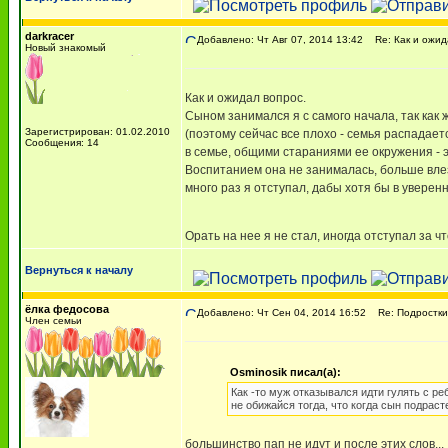
darkracer
Добавлено: Чт Авг 07, 2014 13:42
Re: Как и ожид
Новый знакомый
Как и ожидал вопрос.
Сыном занимался я с самого начала, так как 
Зарегистрирован: 01.02.2010
(поэтому сейчас все плохо - семья распадает
Сообщения: 14
в семье, общими стараниями ее окружения - э
Воспитанием она не занималась, больше влеза
много раз я отступал, дабы хотя бы в уверенн
Орать на нее я не стал, иногда отступал за 
Вернуться к началу
ёлка федосова
Добавлено: Чт Сен 04, 2014 16:52
Re: Подростки
Член семьи
Osminosik писал(а):
Как -то муж отказывался идти гулять с ре
не обижайся тогда, что когда сын подрасте
большинство пап не идут и после этих слов...