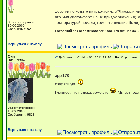
Девочки не ходите пить коктейль в "Лакомый ми
что был дискомфорт, но не придал значения), а
Зарегистрирован:
температурой лежали, тоже отравление было, и
30.06.2009
Сообщения: 52
Последний раз редактировалось: appl178 (Пт Ноя 04, 2
Вернуться к началу
Оля
Добавлено: Ср Ноя 02, 2011 13:49
Re: Отравление!
Член семьи
appl178
сочувствую.
Главное, что недоказуемо это
Мы вот года 
Зарегистрирован:
10.09.2008
Сообщения: 6823
Вернуться к началу