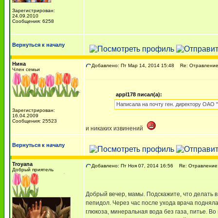
Зарегистрирован:
24.09.2010
Сообщения: 6258
Вернуться к началу
Нина
Добавлено: Пт Мар 14, 2014 15:48
Re: Отравление!
Член семьи
appl178 писал(а):
Написала на почту ген. директору ОАО "
Зарегистрирован:
16.04.2009
Сообщения: 25523
и никаких извинений
Вернуться к началу
Troyana
Добавлено: Пт Ноя 07, 2014 16:56
Re: Отравление!
Добрый приятель
Добрый вечер, мамы. Подскажите, что делать в
пепидол. Через час после ухода врача поднялас
глюкоза, минеральная вода без газа, питье. В