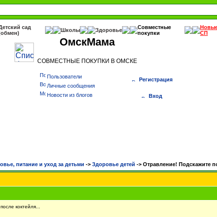
Детский сад
Совместные
Новы
Школы
Здоровье
(обмен)
покупки
СП
ОмскМама
СОВМЕСТНЫЕ ПОКУПКИ В ОМСКЕ
Пользователи
Регистрация
Личные сообщения
Новости из блогов
Вход
овье, питание и уход за детьми
->
Здоровье детей
->
Отравление! Подскажите п
осле коктейля...