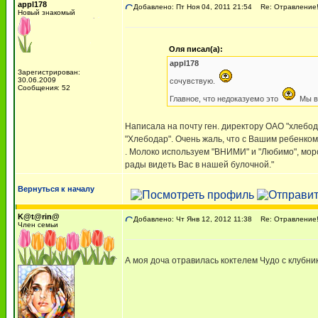
appl178
Добавлено: Пт Ноя 04, 2011 21:54
Re: Отравление!
Новый знакомый
Оля писал(а):
appl178
Зарегистрирован:
30.06.2009
сочувствую.
Сообщения: 52
Главное, что недоказуемо это
Мы во
Написала на почту ген. директору ОАО "хлебод
"Хлебодар". Очень жаль, что с Вашим ребенко
. Молоко используем "ВНИМИ" и "Любимо", мор
рады видеть Вас в нашей булочной."
Вернуться к началу
K@t@rin@
Добавлено: Чт Янв 12, 2012 11:38
Re: Отравление!
Член семьи
А моя доча отравилась коктелем Чудо с клубни