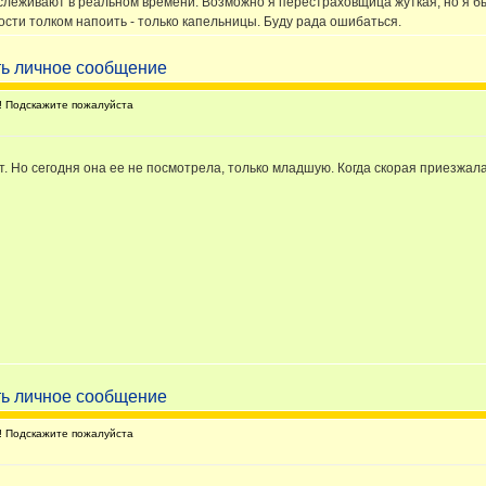
 отслеживают в реальном времени. Возможно я перестраховщица жуткая, но я б
сти толком напоить - только капельницы. Буду рада ошибаться.
 Подскажите пожалуйста
т. Но сегодня она ее не посмотрела, только младшую. Когда скорая приезжала,
 Подскажите пожалуйста