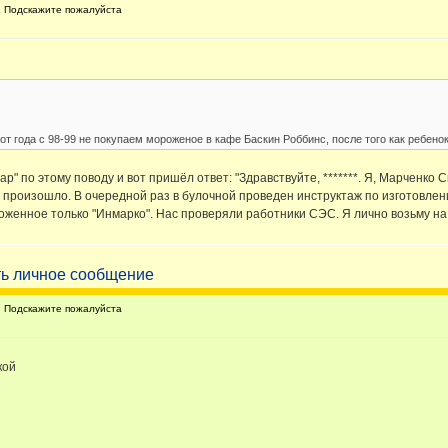
 Подскажите пожалуйста
т года с 98-99 не покупаем мороженое в кафе Баскин Роббинс, после того как ребено
ар" по этому поводу и вот пришёл ответ: "Здравствуйте, *******. Я, Марченк
м произошло. В очередной раз в булочной проведен инструктаж по изготовл
оженное только "Инмарко". Нас проверяли работники СЭС. Я лично возьму на
 Подскажите пожалуйста
кой