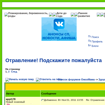
Планирование, беременность,
Дети до
Раннее
роды
года
развитие
Поиск
Профиль
Блоги
Отравление! Подскажите пожалуйста
На страницу
1
,
2
След.
Список форумов ОмскМама
->
Здор
Автор
Сообщение
appl178
Добавлено: Вт Ноя 01, 2011 13:55
Re: Отравление п
Новый знакомый