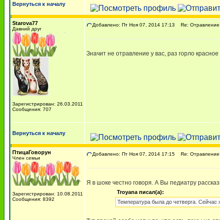
Вернуться к началу
Starova77
Добавлено: Пт Ноя 07, 2014 17:13
Re: Отравление!
Давний друг
Значит не отравление у вас, раз горло красное
Зарегистрирован: 26.03.2011
Сообщения: 707
Вернуться к началу
ПтицаГоворун
Добавлено: Пт Ноя 07, 2014 17:15
Re: Отравление!
Член семьи
Я в шоке честно говоря. А Вы педиатру расска
Troyana писал(а):
Зарегистрирован: 10.08.2011
Сообщения: 8392
Температура была до четверга. Сейчас ж