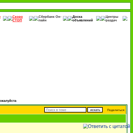
е
Скоро
Сбербанк Он-
Доска
Центры
СТОП
лайн
объявлений
раздач
ожалуйста
Поделиться: