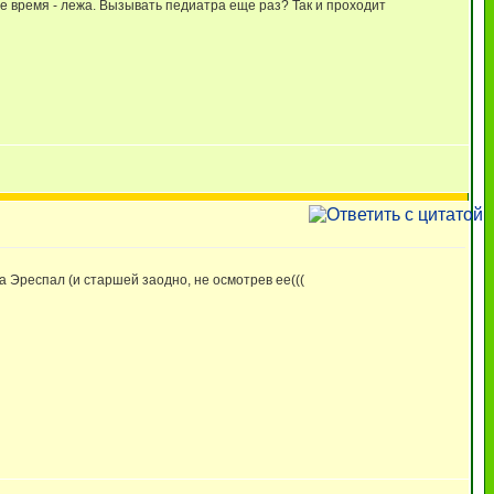
все время - лежа. Вызывать педиатра еще раз? Так и проходит
 Эреспал (и старшей заодно, не осмотрев ее(((