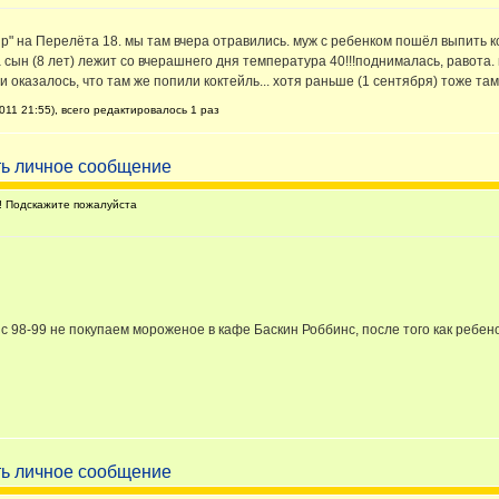
р" на Перелёта 18. мы там вчера отравились. муж с ребенком пошёл выпить ко
 сын (8 лет) лежит со вчерашнего дня температура 40!!!поднималась, равота. 
 оказалось, что там же попили коктейль... хотя раньше (1 сентября) тоже та
011 21:55), всего редактировалось 1 раз
 Подскажите пожалуйста
с 98-99 не покупаем мороженое в кафе Баскин Роббинс, после того как ребен