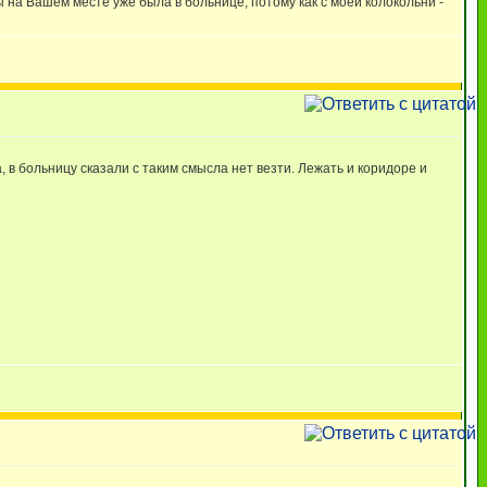
ы на Вашем месте уже была в больнице, потому как с моей колокольни -
 в больницу сказали с таким смысла нет везти. Лежать и коридоре и