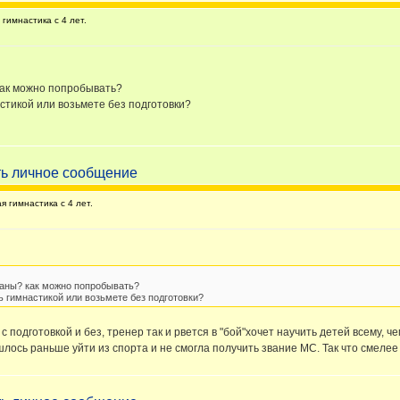
гимнастика с 4 лет.
как можно попробывать?
стикой или возьмете без подготовки?
 гимнастика с 4 лет.
раны? как можно попробывать?
 гимнастикой или возьмете без подготовки?
подготовкой и без, тренер так и рвется в "бой"хочет научить детей всему, ч
лось раньше уйти из спорта и не смогла получить звание МС. Так что смелее