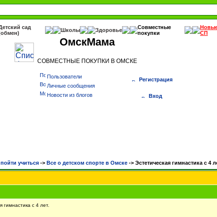
Детский сад
Совместные
Новы
Школы
Здоровье
(обмен)
покупки
СП
ОмскМама
СОВМЕСТНЫЕ ПОКУПКИ В ОМСКЕ
Пользователи
Регистрация
Личные сообщения
Новости из блогов
Вход
 пойти учиться
->
Все о детском спорте в Омске
->
Эстетическая гимнастика с 4 ле
 гимнастика с 4 лет.