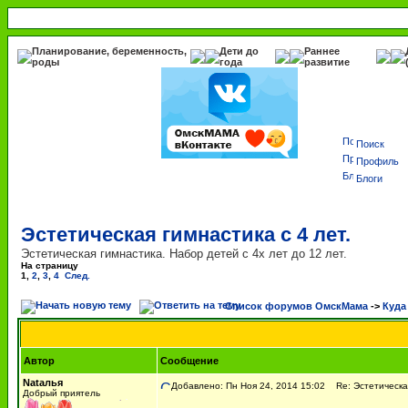
Планирование, беременность,
Дети до
Раннее
роды
года
развитие
Поиск
Профиль
Блоги
Эстетическая гимнастика с 4 лет.
Эстетическая гимнастика. Набор детей с 4х лет до 12 лет.
На страницу
1
,
2
,
3
,
4
След.
Список форумов ОмскМама
->
Куда
Автор
Сообщение
Nаtалья
Добавлено: Пн Ноя 24, 2014 15:02
Re: Эстетическая
Добрый приятель