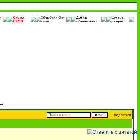
е
Скоро
Сбербанк Он-
Доска
Центры
СТОП
лайн
объявлений
раздач
т.
Поделиться: