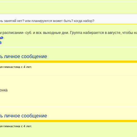
нь занятий нет? или планируются может быть? когда набор?
расписании- суб. и вск. выходные дни. Группа набирается в августе, чтобы нач
 гимнастика с 4 лет.
вонка
 гимнастика с 4 лет.