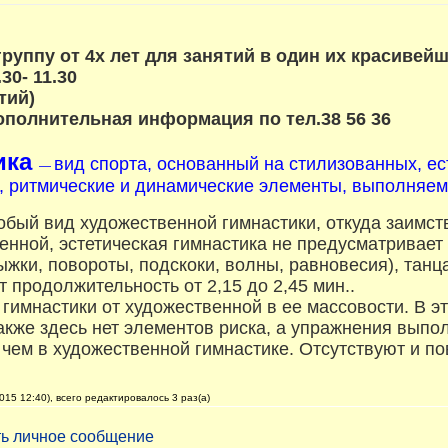
руппу от 4х лет для занятий в один их красивей
.30- 11.30
тий)
дополнительная информация по тел.38 56 36
ика
вид спорта, основанный на стилизованных, ес
—
, ритмические и динамические элементы, выполняемы
обый вид художественной гимнастики, откуда заимст
венной, эстетическая гимнастика не предусматривае
жки, повороты, подскоки, волны, равновесия), танца
 продолжительность от 2,15 до 2,45 мин..
 гимнастики от художественной в ее массовости. В э
Также здесь нет элементов риска, а упражнения выпо
 чем в художественной гимнастике. Отсутствуют и 
15 12:40), всего редактировалось 3 раз(а)