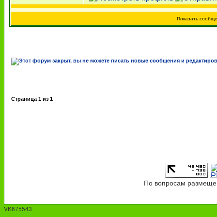
Показать сообщ
Страница
1
из
1
По вопросам размещен
VK675543