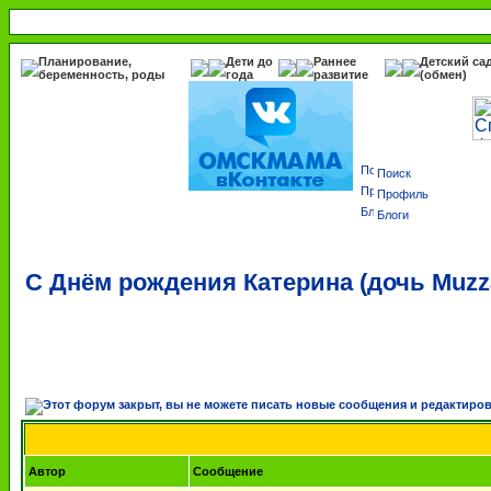
Планирование,
Дети до
Раннее
Детский са
беременность, роды
года
развитие
(обмен)
Поиск
Профиль
Блоги
С Днём рождения Катерина (дочь Muzz
Автор
Сообщение