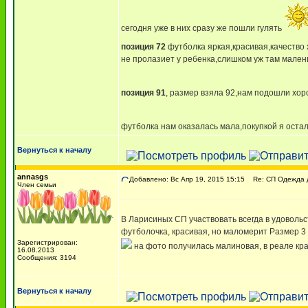
сегодня уже в них сразу же пошли гулять
позиция 72
футболка яркая,красивая,качество 
не пролазиет у ребенка,слишком уж там малень
позиция 91
, размер взяла 92,нам подошли хо
футболка нам оказалась мала,покупкой я оста
Вернуться к началу
annasgs
Добавлено: Вс Апр 19, 2015 15:15
Re: СП Одежда 
Член семьи
В Ларисиных СП участвовать всегда в удовольс
футболочка, красивая, но маломерит Размер 3 н
Зарегистрирован:
на фото получилась малиновая, в реале кра
16.08.2013
Сообщения: 3194
Вернуться к началу