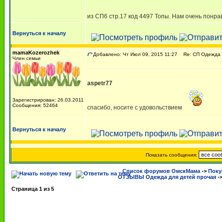
из СП6 стр.17 код 4497 Топы. Нам очень понр
Вернуться к началу
mamaKozerozhek
Добавлено: Чт Июл 09, 2015 11:27
Re: СП Одежда 
Член семьи
aspetr77
Зарегистрирован: 26.03.2011
Сообщения: 52464
спасибо, носите с удовольствием
Вернуться к началу
Показать сообщения:
Список форумов ОмскМама
->
Поку
ОТЗЫВЫ Одежда для детей прочая
-
Страница
1
из
5