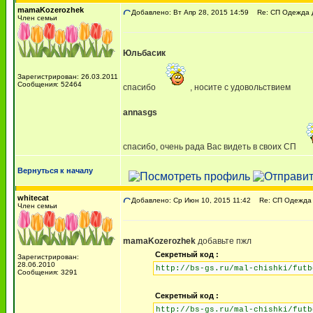
mamaKozerozhek
Добавлено: Вт Апр 28, 2015 14:59
Re: СП Одежда 
Член семьи
Юльбасик
Зарегистрирован: 26.03.2011
Сообщения: 52464
спасибо
, носите с удовольствием
annasgs
спасибо, очень рада Вас видеть в своих СП
Вернуться к началу
whitecat
Добавлено: Ср Июн 10, 2015 11:42
Re: СП Одежда 
Член семьи
mamaKozerozhek
добавьте пжл
Секретный код :
Зарегистрирован:
28.06.2010
http://bs-gs.ru/mal-chishki/futb
Сообщения: 3291
Секретный код :
http://bs-gs.ru/mal-chishki/futb