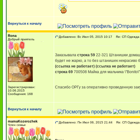
Вернуться к началу
Rona
Добавлено: Вс Июл 05, 2015 10:17
Re: СП Одежда 
Добрый приятель
Заказывала
строка 59
22-321 Штанишки домашни
будет не жарко, а то без штанишек некрасиво б
(ссылка не работает)
(ссылка не работает)
строка 69
700508 Майка для мальчика \"Bonito\
Спасибо ОРГу за оперативно проведенную зак
Зарегистрирован:
10.06.2015
Сообщения: 168
Вернуться к началу
mamaKozerozhek
Добавлено: Пн Июл 06, 2015 21:44
Re: СП Одежда 
Член семьи