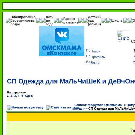
Планирование,
Дети
Детский
Раннее
беременность,
до
сад
Школы
З
развитие
роды
года
(обмен)
С
Поиск
Профиль
Блоги
СП Одежда для МаЛьЧиШеК и ДеВчОн
На страницу
1
,
2
,
3
,
4
,
5
След.
Список форумов ОмскМама
->
Поку
прочая
->
СП Одежда для МаЛьЧиШеК
О