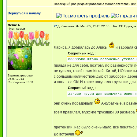
Последний раз редактировалось: mamaKozerozhek (Вс Се
Вернуться к началу
Лева14
Добавлено: Чт Мар 05, 2015 22:30
Re: СП Одежда 
Член семьи
Лариса, я добралась до Алисы
и забрала с
Секретный код :
00003506 Штаны балоневые утеплён
правда не для себя, поэтому по размерности по
не купила, такой прям Китай- Китай, НО! сшит
Зарегистрирован:
с большим количеством дыр от заборов и дерев
05.07.2014
и швы- все ОК! И также покупала трусишки для
Сообщения: 3511
Секретный код :
22-230 Трусы для мальчика Олимпи
они очень порадовали
Аккуратные, в разме
всем правилам, мужские трусишки 80 размера
претензии, нас было очень мало, все понятно,
До встречи!