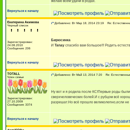
желаю всем удачи в родах.
Вернуться к началу
Екатерина Акимова
Добавлено: Вт Мар 18, 2014 23:19
Re: Естественны
Черный список
Бирюсинка
Зарегистрирован:
И
Tanay
спасибо вам большое!!! Родить естеств
24.08.2010
Сообщения: 206
Вернуться к началу
TOTALL
Добавлено: Вт Май 13, 2014 7:20
Re: Естественные
Член семьи
Ну вот и я родила после КС!Первые роды были 
сверхчеловеческих болей.И с рубцом всё хоро
Зарегистрирован:
27.10.2009
разрешат.Но всё прошло великолепно,если не 
Сообщения: 3374
Вернуться к началу