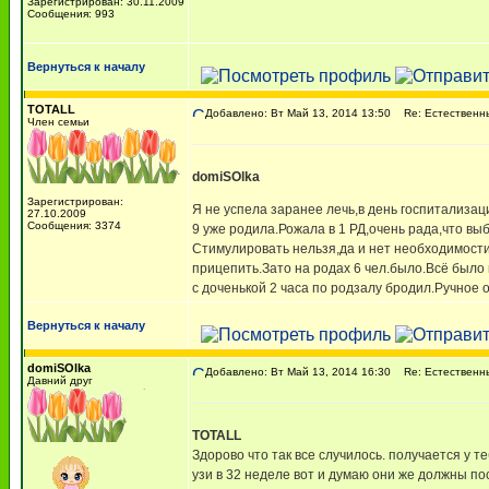
Зарегистрирован: 30.11.2009
Сообщения: 993
Вернуться к началу
TOTALL
Добавлено: Вт Май 13, 2014 13:50
Re: Естественны
Член семьи
domiSOlka
Зарегистрирован:
Я не успела заранее лечь,в день госпитализац
27.10.2009
Сообщения: 3374
9 уже родила.Рожала в 1 РД,очень рада,что выб
Стимулировать нельзя,да и нет необходимости
прицепить.Зато на родах 6 чел.было.Всё было 
с доченькой 2 часа по родзалу бродил.Ручное 
Вернуться к началу
domiSOlka
Добавлено: Вт Май 13, 2014 16:30
Re: Естественны
Давний друг
TOTALL
Здорово что так все случилось. получается у т
узи в 32 неделе вот и думаю они же должны по