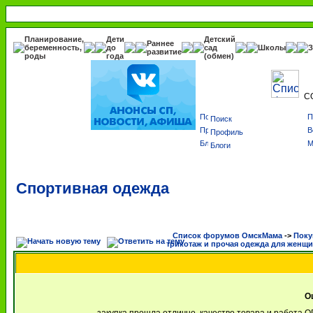
Планирование,
Дети
Детский
Раннее
беременность,
до
сад
Школы
З
развитие
роды
года
(обмен)
С
Поиск
Профиль
Блоги
Спортивная одежда
Список форумов ОмскМама
->
Поку
трикотаж и прочая одежда для женщ
О