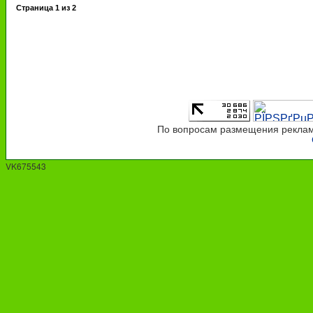
Страница
1
из
2
По вопросам размещения рекламы
VK675543