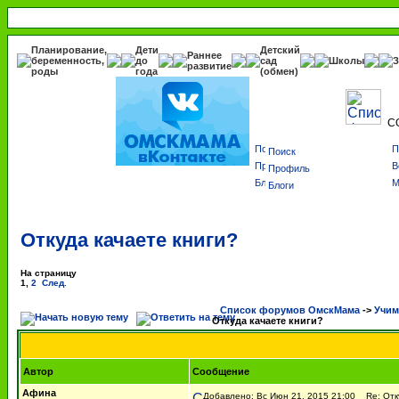
Планирование,
Дети
Детский
Раннее
беременность,
до
сад
Школы
З
развитие
роды
года
(обмен)
С
Поиск
Профиль
Блоги
Откуда качаете книги?
На страницу
1
,
2
След.
Список форумов ОмскМама
->
Учим
Откуда качаете книги?
Автор
Сообщение
Афина
Добавлено: Вс Июн 21, 2015 21:00
Re: Отку