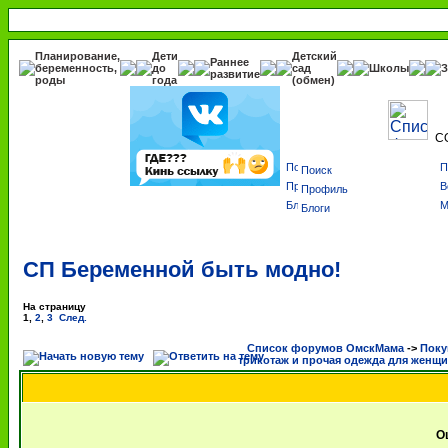
Планирование,
Дети
Детский
Раннее
беременность,
до
сад
Школы
З
развитие
роды
года
(обмен)
С
Поиск
Профиль
Блоги
СП Беременной быть модно!
На страницу
1
,
2
,
3
След.
Список форумов ОмскМама
->
Поку
трикотаж и прочая одежда для женщ
О