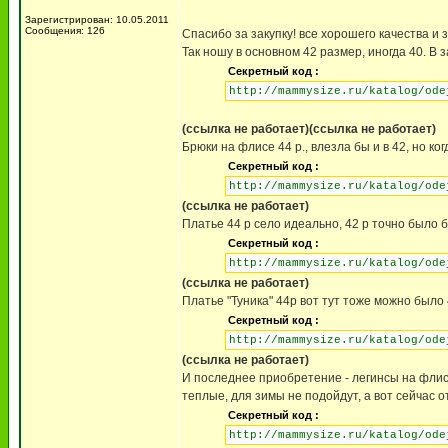
Зарегистрирован: 10.05.2011
Сообщения: 126
Спасибо за закупку! все хорошего качества 
Так ношу в основном 42 размер, иногда 40. В
Секретный код :
http://mammysize.ru/katalog/ode
(ссылка не работает)
(ссылка не работает)
Брюки на флисе 44 р., влезла бы и в 42, но к
Секретный код :
http://mammysize.ru/katalog/ode
(ссылка не работает)
Платье 44 р село идеально, 42 р точно было б
Секретный код :
http://mammysize.ru/katalog/ode
(ссылка не работает)
Платье "Туника" 44р вот тут тоже можно было 4
Секретный код :
http://mammysize.ru/katalog/ode
(ссылка не работает)
И последнее приобретение - легинсы на флисе
теплые, для зимы не подойдут, а вот сейчас о
Секретный код :
http://mammysize.ru/katalog/ode