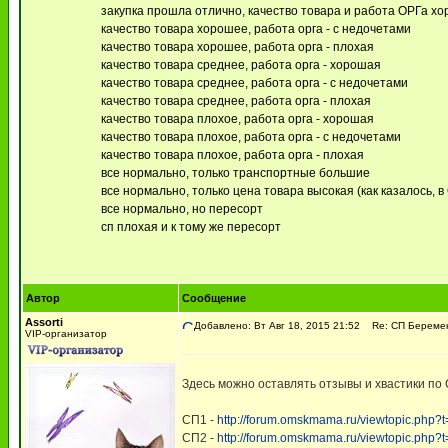
закупка прошла отлично, качество товара и работа ОРГа х
качество товара хорошее, работа орга - с недочетами
качество товара хорошее, работа орга - плохая
качество товара среднее, работа орга - хорошая
качество товара среднее, работа орга - с недочетами
качество товара среднее, работа орга - плохая
качество товара плохое, работа орга - хорошая
качество товара плохое, работа орга - с недочетами
качество товара плохое, работа орга - плохая
все нормально, только транспортные большие
все нормально, только цена товара высокая (как казалось, в
все нормально, но пересорт
сп плохая и к тому же пересорт
Автор
Сообщение
Assorti
Добавлено: Вт Авг 18, 2015 21:52
Re: СП Беремен
VIP-организатор
Здесь можно оставлять отзывы и хвастики по
СП1 -
http://forum.omskmama.ru/viewtopic.php?
СП2 -
http://forum.omskmama.ru/viewtopic.php?