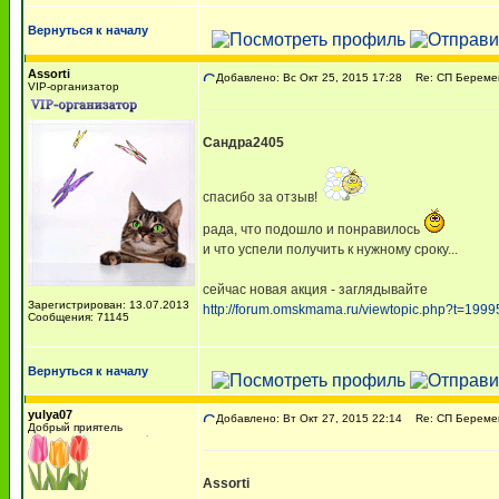
Вернуться к началу
Assorti
Добавлено: Вс Окт 25, 2015 17:28
Re: СП Беремен
VIP-организатор
Сандра2405
спасибо за отзыв!
рада, что подошло и понравилось
и что успели получить к нужному сроку...
сейчас новая акция - заглядывайте
Зарегистрирован: 13.07.2013
http://forum.omskmama.ru/viewtopic.php?t=1999
Сообщения: 71145
Вернуться к началу
yulya07
Добавлено: Вт Окт 27, 2015 22:14
Re: СП Беремен
Добрый приятель
Assorti