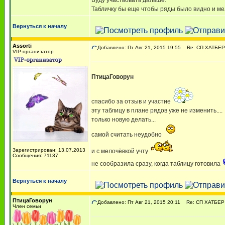
Буду участвовать дальше.
Табличку бы еще чтобы ряды было видно и мело
Вернуться к началу
Assorti
Добавлено: Пт Авг 21, 2015 19:55
Re: СП ХАТБЕР -
VIP-организатор
ПтицаГоворун
спасибо за отзыв и участие
эту таблицу в плане рядов уже не изменить....
только новую делать...
самой считать неудобно
Зарегистрирован: 13.07.2013
и с мелочёвкой учту
Сообщения: 71137
не сообразила сразу, когда таблицу готовила
Вернуться к началу
ПтицаГоворун
Добавлено: Пт Авг 21, 2015 20:11
Re: СП ХАТБЕР -
Член семьи