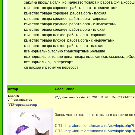
закупка прошла отлично, качество товара и работа ОРГа хоро
качество товара хорошее, работа орга - с недочетами
качество товара хорошее, работа орга - плохая
качество товара среднее, работа орга - хорошая
качество товара среднее, работа орга - с недочетами
качество товара среднее, работа орга - плохая
качество товара плохое, работа орга - хорошая
качество товара плохое, работа орга - с недочетами
качество товара плохое, работа орга - плохая
все нормально, только транспортные большие
все нормально, только цена товара высокая (как казалось, в Омс
все нормально, но пересорт
сп плохая и к тому же пересорт
Автор
Сообщение
Assorti
Добавлено: Чт Авг 20, 2015 11:20
Re: СП ХАТБЕР -
VIP-организатор
Здесь можно оставлять отзывы и хвастики по 
СП1 -
http://forum.omskmama.ru/viewtopic.php?
СП2 -
http://forum.omskmama.ru/viewtopic.php?