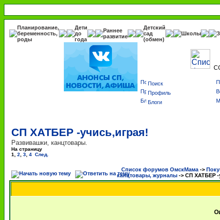
Планирование,
Дети
Детский
Раннее
беременность,
до
сад
Школы
З
развитие
роды
года
(обмен)
С
Поиск
Профиль
Блоги
СП ХАТБЕР -учись,играя!
Развивашки, канцтовары.
На страницу
1
,
2
,
3
,
4
След.
Список форумов ОмскМама
->
Поку
канцтовары, журналы
->
СП ХАТБЕР -
О