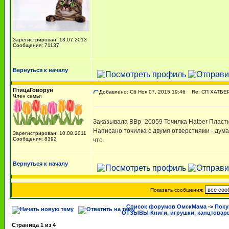
Зарегистрирован: 13.07.2013
Сообщения: 71137
Вернуться к началу
ПтицаГоворун
Добавлено: Сб Ноя 07, 2015 19:46
Re: СП ХАТБЕР 
Член семьи
Заказывала BBp_20059 Точилка Hatber Пласти
Написано точилка с двумя отверстиями - дума
Зарегистрирован: 10.08.2011
Сообщения: 8392
что.
Вернуться к началу
Показать сообщения:
Список форумов ОмскМама
->
Поку
ОТЗЫВЫ Книги, игрушки, канцтовар
Страница
1
из
4