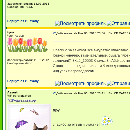
Зарегистрирован: 13.07.2013
Сообщения: 71137
Вернуться к началу
tijoy
Добавлено: Чт Ноя 05, 2015 23:36
Re: СП ХАТБЕР 
Член семьи
Спасибо за закупку! Все аккуратно упаковано.
Книжки конечно, замечательные, бумага плот
Зарегистрирован: 11.02.2012
закончил)))-8Кц5_10553 Книжка 8л А5ф цветн
Сообщения: 4436
С завтрашнего дня начинаем более досконал
инд.упак.с европодвесом
Вернуться к началу
Assorti
Добавлено: Чт Ноя 05, 2015 23:41
Re: СП ХАТБЕР 
VIP-организатор
tijoy
спасибо за отзыв и участие!