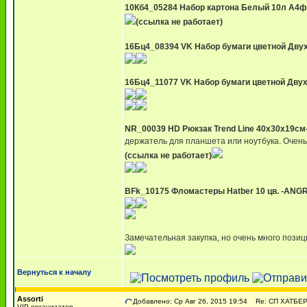
10Кб4_05284 Набор картона Белый 10л А4ф
(ссылка не работает)
16Бц4_08394 VK Набор бумаги цветной Двухс
16Бц4_11077 VK Набор бумаги цветной Двух
NR_00039 HD Рюкзак Trend Line 40х30х19см-S
держатель для планшета или ноутбука. Очень
(ссылка не работает)
BFk_10175 Фломастеры Hatber 10 цв. -ANGRY
Замечательная закупка, но очень много позици
Вернуться к началу
Assorti
Добавлено: Ср Авг 26, 2015 19:54
Re: СП ХАТБЕР -
VIP-организатор