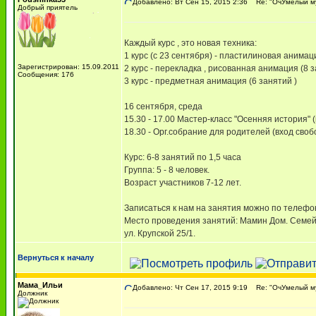
Добавлено: Вт Сен 15, 2015 2:36
Re: "ОчУмелый му
Добрый приятель
Каждый курс , это новая техника:
1 курс (с 23 сентября) - пластилиновая анимаци
Зарегистрирован: 15.09.2011
2 курс - перекладка , рисованная анимация (8 з
Сообщения: 176
3 курс - предметная анимация (6 занятий )
16 сентября, среда
15.30 - 17.00 Мастер-класс "Осенняя история" (
18.30 - Орг.собрание для родителей (вход сво
Курс: 6-8 занятий по 1,5 часа
Группа: 5 - 8 человек.
Возраст участников 7-12 лет.
Записаться к нам на занятия можно по телефо
Место проведения занятий: Мамин Дом. Семей
ул. Крупской 25/1.
Вернуться к началу
Мама_Ильи
Добавлено: Чт Сен 17, 2015 9:19
Re: "ОчУмелый му
Должник