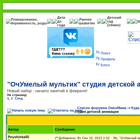
Дети
Детский
Планирование,
Раннее
до
сад
Ш
беременность, роды
развитие
года
(обмен)
Поиск
Профиль
Блоги
"ОчУмелый мультик" студия детской 
Новый набор - начало занятий в феврале!
На страницу
1
,
2
След.
Список форумов ОмскМама
->
Куда
студия детской анимации
Автор
Сообщение
Poushinka55
Добавлено: Вт Сен 15, 2015 2:32
Re: "ОчУмелый му