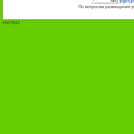
По вопросам размещения ре
VK675543