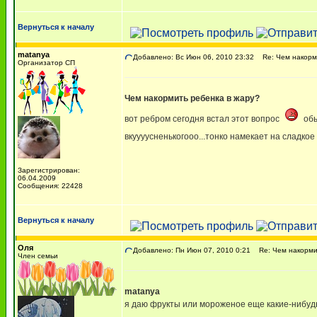
Вернуться к началу
matanya
Добавлено: Вс Июн 06, 2010 23:32
Re: Чем накорми
Организатор СП
Чем накормить ребенка в жару?
вот ребром сегодня встал этот вопрос
обы
вкуууусненькогооо...тонко намекает на сладкое
Зарегистрирован:
06.04.2009
Сообщения: 22428
Вернуться к началу
Оля
Добавлено: Пн Июн 07, 2010 0:21
Re: Чем накормит
Член семьи
matanya
я даю фрукты или мороженое еще какие-нибудь