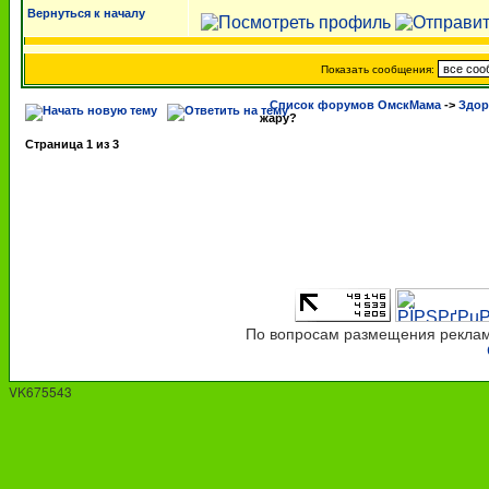
Вернуться к началу
Показать сообщения:
Список форумов ОмскМама
->
Здор
жару?
Страница
1
из
3
По вопросам размещения рекламы
VK675543