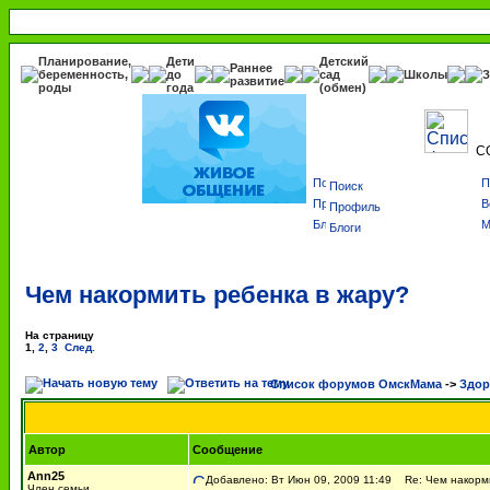
Планирование,
Дети
Детский
Раннее
беременность,
до
сад
Школы
З
развитие
роды
года
(обмен)
С
Поиск
Профиль
Блоги
Чем накормить ребенка в жару?
На страницу
1
,
2
,
3
След.
Список форумов ОмскМама
->
Здор
Автор
Сообщение
Ann25
Добавлено: Вт Июн 09, 2009 11:49
Re: Чем накорми
Член семьи