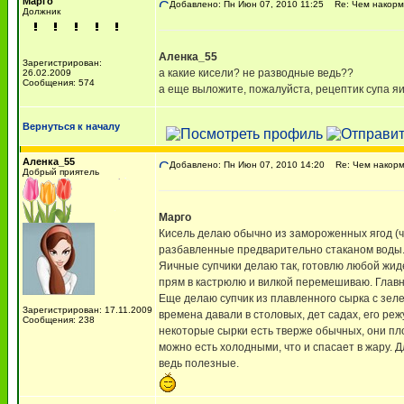
Марго
Добавлено: Пн Июн 07, 2010 11:25
Re: Чем накорми
Должник
Аленка_55
Зарегистрирован:
а какие кисели? не разводные ведь??
26.02.2009
Сообщения: 574
а еще выложите, пожалуйста, рецептик супа яи
Вернуться к началу
Аленка_55
Добавлено: Пн Июн 07, 2010 14:20
Re: Чем накорми
Добрый приятель
Марго
Кисель делаю обычно из замороженных ягод (чт
разбавленные предварительно стаканом воды
Яичные супчики делаю так, готовлю любой жиде
прям в кастрюлю и вилкой перемешиваю. Главн
Еще делаю супчик из плавленного сырка с зеле
Зарегистрирован: 17.11.2009
времена давали в столовых, дет садах, его реж
Сообщения: 238
некоторые сырки есть тверже обычных, они плох
можно есть холодными, что и спасает в жару. Д
ведь полезные.