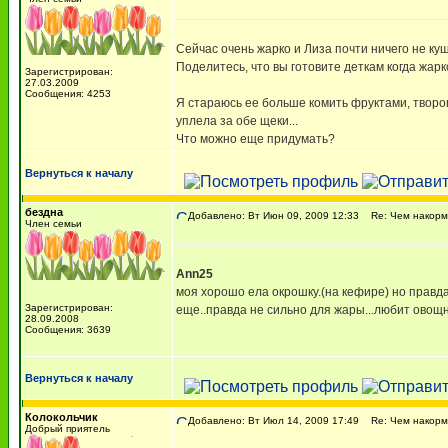
Сейчас очень жарко и Лиза почти ничего не ку
Поделитесь, что вы готовите деткам когда жарк
Зарегистрирован:
27.03.2009
Сообщения: 4253
Я стараюсь ее больше комить фруктами, творог
уплела за обе щеки...
Что можно еще придумать?
Вернуться к началу
бездна
Добавлено: Вт Июн 09, 2009 12:33
Re: Чем накорми
Член семьи
Ann25
моя хорошо ела окрошку.(на кефире) но правда
Зарегистрирован:
еще..правда не сильно для жары...любит овощные
28.09.2008
Сообщения: 3639
Вернуться к началу
Колокольчик
Добавлено: Вт Июл 14, 2009 17:49
Re: Чем накорми
Добрый приятель