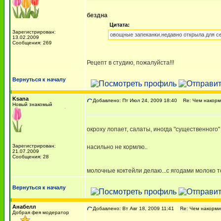
бездна
Цитата:
Зарегистрирован:
овощные запеканки.недавно открыла для себя.
13.02.2009
Сообщения: 269
Рецепт в студию, пожалуйста!!!
Вернуться к началу
Ksana
Добавлено: Пт Июл 24, 2009 18:40
Re: Чем накорми
Новый знакомый
окроху лопает, салаты, иногда "существенного" 
Зарегистрирован:
насильно не кормлю..
21.07.2009
Сообщения: 28
молочные коктейли делаю...с ягодами молоко 
Вернуться к началу
Анабелл
Добавлено: Вт Авг 18, 2009 11:41
Re: Чем накормит
Добрая фея модератор