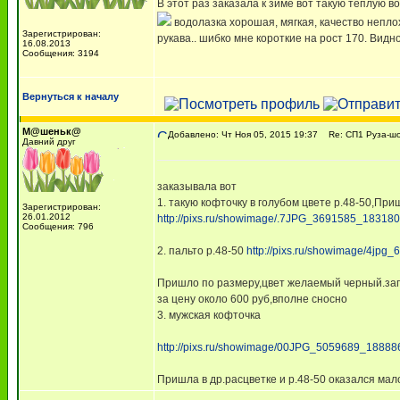
В этот раз заказала к зиме вот такую теплую в
водолазка хорошая, мягкая, качество непло
Зарегистрирован:
рукава.. шибко мне короткие на рост 170. Видн
16.08.2013
Сообщения: 3194
Вернуться к началу
М@шеньк@
Добавлено: Чт Ноя 05, 2015 19:37
Re: СП1 Руза-шо
Давний друг
заказывала вот
1. такую кофточку в голубом цвете р.48-50,Пр
Зарегистрирован:
26.01.2012
http://pixs.ru/showimage/.7JPG_3691585_183180
Сообщения: 796
2. пальто р.48-50
http://pixs.ru/showimage/4jp
Пришло по размеру,цвет желаемый черный.зап
за цену около 600 руб,вполне сносно
3. мужская кофточка
http://pixs.ru/showimage/00JPG_5059689_18888
Пришла в др.расцветке и р.48-50 оказался ма