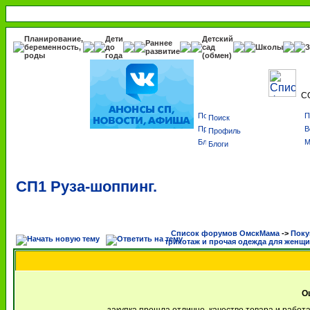
Планирование,
Дети
Детский
Раннее
беременность,
до
сад
Школы
З
развитие
роды
года
(обмен)
С
Поиск
Профиль
Блоги
СП1 Руза-шоппинг.
Список форумов ОмскМама
->
Поку
трикотаж и прочая одежда для женщ
О