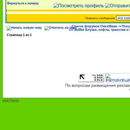
Вернуться к началу
Показать сообщения:
Список форумов ОмскМама
->
Поку
ОТЗЫВЫ Блузки, кофты, трикотаж и 
Страница
1
из
1
По вопросам размещения рекламы
VK675543