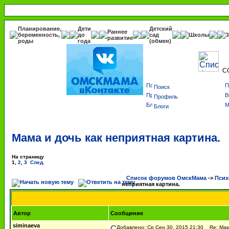
Планирование,
Дети
Детский
Раннее
беременность,
до
сад
Школы
З
развитие
роды
года
(обмен)
С
Поиск
Профиль
Блоги
Мама и дочь как неприятная картина.
На страницу
1
,
2
,
3
След.
Список форумов ОмскМама
->
Псих
неприятная картина.
Автор
Сообщение
siminaeva
Добавлено: Ср Сен 30, 2015 21:30
Re: Мама