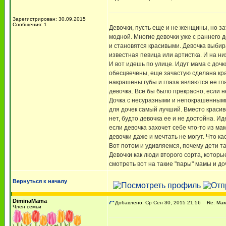
Зарегистрирован: 30.09.2015
Сообщения: 1
Девочки, пусть еще и не женщины, но за
модной. Многие девочки уже с раннего 
и становятся красивыми. Девочка выбир
известная певица или артистка. И на ни
И вот идешь по улице. Идут мама с доч
обесцвечены, еще зачастую сделана кра
накрашены губы и глаза являются ее гл
девочка. Все бы было прекрасно, если н
Дочка с несуразными и непокрашенными
для дочек самый лучший. Вместо красив
нет, будто девочка ее и не достойна. И
если девочка захочет себе что-то из ма
девочки даже и мечтать не могут. Что к
Вот потом и удивляемся, почему дети та
Девочки как люди второго сорта, котор
смотреть вот на такие "пары" мамы и до
Вернуться к началу
DiminaMama
Добавлено: Ср Сен 30, 2015 21:56
Re: Мама
Член семьи