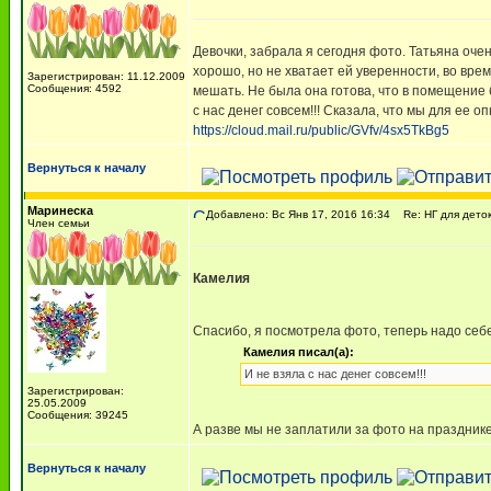
Девочки, забрала я сегодня фото. Татьяна оче
хорошо, но не хватает ей уверенности, во вре
Зарегистрирован: 11.12.2009
Сообщения: 4592
мешать. Не была она готова, что в помещение 
с нас денег совсем!!! Сказала, что мы для ее о
https://cloud.mail.ru/public/GVfv/4sx5TkBg5
Вернуться к началу
Маринеска
Добавлено: Вс Янв 17, 2016 16:34
Re: НГ для деток-
Член семьи
Камелия
Спасибо, я посмотрела фото, теперь надо себ
Камелия писал(а):
И не взяла с нас денег совсем!!!
Зарегистрирован:
25.05.2009
Сообщения: 39245
А разве мы не заплатили за фото на праздник
Вернуться к началу