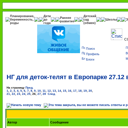
Планирование,
Дети
Детский
Раннее
беременность,
до
сад
Школы
З
развитие
роды
года
(обмен)
С
Поиск
Профиль
Блоги
НГ для деток-телят в Европарке 27.12 в
На страницу
Пред.
1
,
2
,
3
,
4
,
5
,
6
,
7
,
8
,
9
,
10
,
11
,
12
,
13
,
14
,
15
,
16
,
17
,
18
,
19
,
20
,
21
,
22
,
23
,
24
,
25
,
26
,
27
,
28
След.
Автор
Сообщение