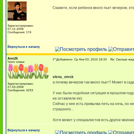
Скажите, если ребенок много пьет вечером, это
Зарегистрирован:
07.12.2008
Сообщения: 174
Вернуться к началу
Ann25
Добавлено: Ср Ноя 03, 2010 18:33
Re: Сколько жид
Член семьи
elena_omsk
а почему вечером так много пьет? Может в сади
Зарегистрирован:
27.03.2009
Сообщения: 4253
У нас была подобная ситуация в прошлом году, 
не оставляли ее).
Сейчас у нее есть привычка пить на ночь, но не
страшного...
Хотя может у специалистов есть другое мнение.
Вернуться к началу