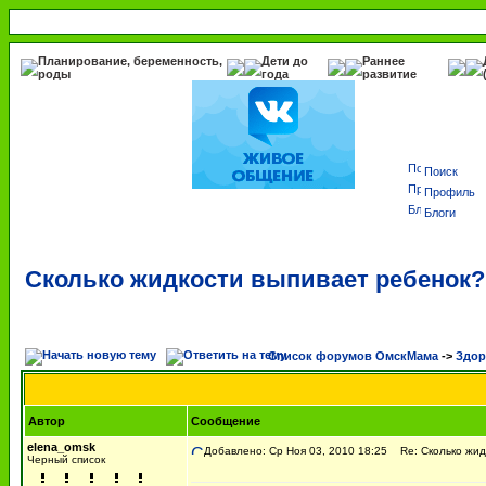
Планирование, беременность,
Дети до
Раннее
роды
года
развитие
Поиск
Профиль
Блоги
Сколько жидкости выпивает ребенок?
Список форумов ОмскМама
->
Здор
Автор
Сообщение
elena_omsk
Добавлено: Ср Ноя 03, 2010 18:25
Re: Сколько жид
Черный список