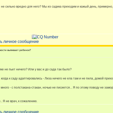
 не сильно вредно для него? Мы из садика приходим и кажый день, примерно, 
кости выпивает ребенок?
ке не пьет ничего? Или у вас и до сада так было?
когда к саду адаптировались - Лиза ничего не ела там и не пила, домой прих
 много - с полстакана-стакан, ночью не писиется... Я по этому поводу не замо
. Я не врач, к сожалению.