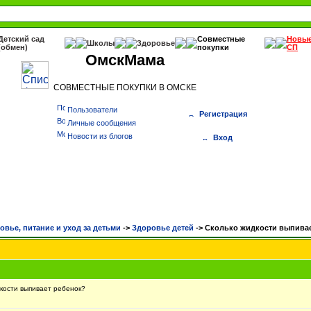
Детский сад
Совместные
Новы
Школы
Здоровье
(обмен)
покупки
СП
ОмскМама
СОВМЕСТНЫЕ ПОКУПКИ В ОМСКЕ
Пользователи
Регистрация
Личные сообщения
Новости из блогов
Вход
овье, питание и уход за детьми
->
Здоровье детей
->
Сколько жидкости выпива
кости выпивает ребенок?