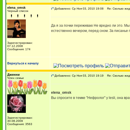
elena_omsk
Добавлено: Ср Ноя 03, 2010 19:08
Re: Сколько жид
Черный список
Да я за почки переживаю Не вредно ли это. Мы 
естественно вечером, перед сном. За писанье 
Зарегистрирован:
07.12.2008
Сообщения: 174
Вернуться к началу
Дженни
Добавлено: Ср Ноя 03, 2010 19:19
Re: Сколько жид
Член семьи
elena_omsk
Вы спросите в темке "Нефролог" у lesli, она в
Зарегистрирован:
30.08.2009
Сообщения: 3563