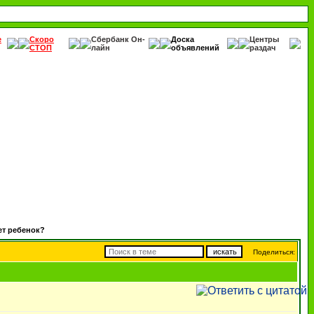
е
Скоро
Сбербанк Он-
Доска
Центры
СТОП
лайн
объявлений
раздач
ет ребенок?
Поделиться: