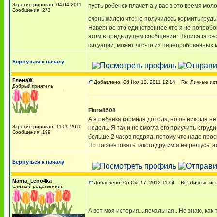
Зарегистрирован: 04.04.2011
пусть ребенок плачет а у вас в это время мо
Сообщения: 273
очень жалею что не получилось кормить грудь
Наверное это единственное что я не попробо
этом в предыдущем сообщении. Написала сво
ситуации, может что-то из перепробованных 
Вернуться к началу
ЕленаЖ
Добавлено: Сб Ноя 12, 2011 12:14
Re: Личные ист
Добрый приятель
Flora8508
А я ребенка кормила до года, но он никогда н
Зарегистрирован: 11.09.2010
недель. Я так и не смогла его приучить к груд
Сообщения: 199
больше 2 часов подряд, потому что надо просн
Но посоветовать такого другим я не решусь, эт
Вернуться к началу
Mama_Leno4ka
Добавлено: Ср Окт 17, 2012 11:04
Re: Личные ист
Близкий родственник
А вот моя история....печальная...Не знаю, как