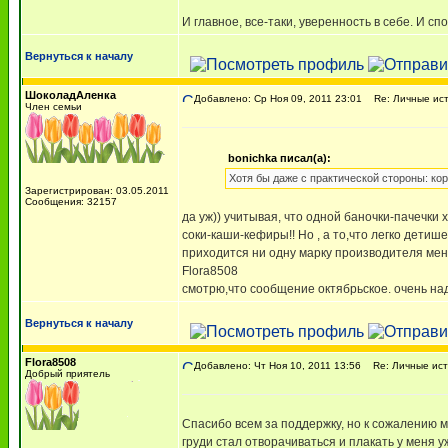
И главное, все-таки, уверенность в себе. И с
Вернуться к началу
ШоколадАленка
Добавлено: Ср Ноя 09, 2011 23:01
Re: Личные ист
Член семьи
bonichka писал(а):
Хотя бы даже с практической стороны: кор
Зарегистрирован: 03.05.2011
Сообщения: 32157
да уж)) учитывая, что одной баночки-пачечки 
соки-каши-кефиры!! Но , а то,что легко детиш
приходится ни одну марку производителя мен
Flora8508
смотрю,что сообщение октябрьское. очень над
Вернуться к началу
Flora8508
Добавлено: Чт Ноя 10, 2011 13:56
Re: Личные ист
Добрый приятель
Спасибо всем за поддержку, но к сожалению мы
груди стал отворачиваться и плакать у меня 