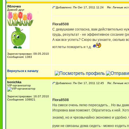
Яблочко
Добавлено: Пн Окт 17, 2011 11:24
Re: Личные ист
Давний друг
Flora8508
С девушками согласна, вам действительно н
грудь, результат - не эффективное сосание (
А как все успеть? Скоро вы узнаете, сколько 
котлеты пожарить и т.д.
Зарегистрирован: 09.05.2010
Сообщения: 1383
Вернуться к началу
bonichka
Добавлено: Пн Окт 17, 2011 12:45
Re: Личные ист
VIP-организатор
Зарегистрирован: 16.07.2010
Сообщения: 108821
Flora8508
На смеси очень легко пересадить... Но вы даж
Игоревна вам поможет. Обратитесь к ней. Хотя
знаем), но и чрезвычайно экономно и удобно.
руки не связаны дома сидеть - можно ездить п