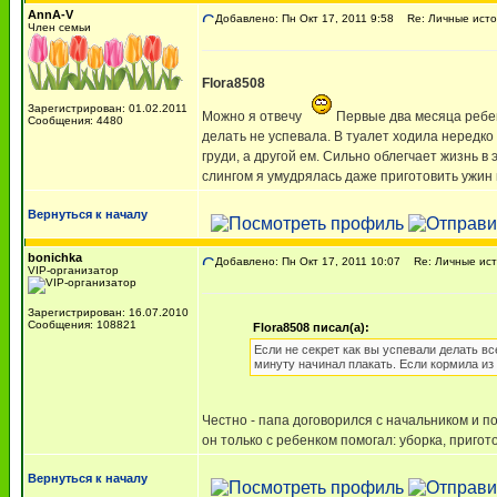
AnnA-V
Добавлено: Пн Окт 17, 2011 9:58
Re: Личные исто
Член семьи
Flora8508
Зарегистрирован: 01.02.2011
Можно я отвечу
Первые два месяца ребено
Сообщения: 4480
делать не успевала. В туалет ходила нередко с 
груди, а другой ем. Сильно облегчает жизнь в
слингом я умудрялась даже приготовить ужин в
Вернуться к началу
bonichka
Добавлено: Пн Окт 17, 2011 10:07
Re: Личные ист
VIP-организатор
Зарегистрирован: 16.07.2010
Сообщения: 108821
Flora8508 писал(а):
Если не секрет как вы успевали делать в
минуту начинал плакать. Если кормила из б
Честно - папа договорился с начальником и 
он только с ребенком помогал: уборка, пригот
Вернуться к началу