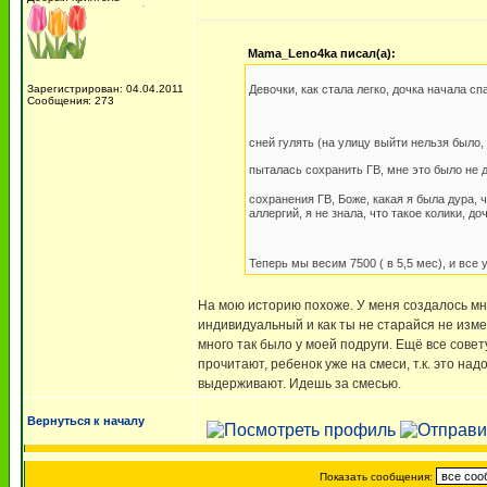
Mama_Leno4ka писал(а):
Зарегистрирован: 04.04.2011
Девочки, как стала легко, дочка начала сп
Сообщения: 273
сней гулять (на улицу выйти нельзя было
пыталась сохранить ГВ, мне это было не д
сохранения ГВ, Боже, какая я была дура, ч
аллергий, я не знала, что такое колики, 
Теперь мы весим 7500 ( в 5,5 мес), и все у
На мою историю похоже. У меня создалось мнен
индивидуальный и как ты не старайся не изме
много так было у моей подруги. Ещё все совет
прочитают, ребенок уже на смеси, т.к. это на
выдерживают. Идешь за смесью.
Вернуться к началу
Показать сообщения: