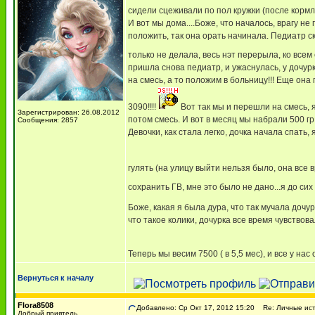
сидели сцеживали по пол кружки (после кормл
И вот мы дома....Боже, что началось, врагу не
положить, так она орать начинала. Педиатр ск
только не делала, весь нэт перерыла, ко всем
пришла снова педиатр, и ужаснулась, у дочур
на смесь, а то положим в больницу!!! Еще она
3090!!!!
Вот так мы и перешли на смесь, 
Зарегистрирован: 26.08.2012
потом смесь. И вот в месяц мы набрали 500 гр
Сообщения: 2857
Девочки, как стала легко, дочка начала спать,
гулять (на улицу выйти нельзя было, она все
сохранить ГВ, мне это было не дано...я до си
Боже, какая я была дура, что так мучала дочур
что такое колики, дочурка все время чувствов
Теперь мы весим 7500 ( в 5,5 мес), и все у нас 
Вернуться к началу
Flora8508
Добавлено: Ср Окт 17, 2012 15:20
Re: Личные ист
Добрый приятель