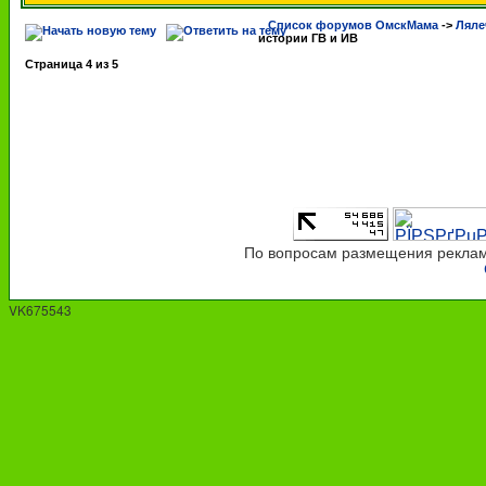
Список форумов ОмскМама
->
Ляле
истории ГВ и ИВ
Страница
4
из
5
По вопросам размещения рекламы
VK675543