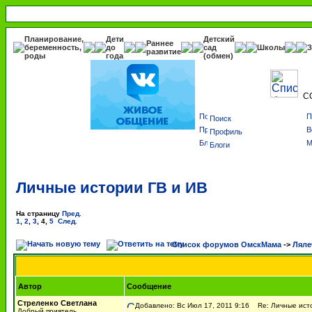
Планирование,
Дети
Детский
Раннее
беременность,
до
сад
Школы
З
развитие
роды
года
(обмен)
С
Поиск
Профиль
Блоги
Личные истории ГВ и ИВ
На страницу
Пред.
1
,
2
,
3
,
4
,
5
След.
Список форумов ОмскМама
->
Ляле
Автор
Сообщение
Стреленко Светлана
Добавлено: Вс Июл 17, 2011 9:16
Re: Личные исто
Добрый приятель