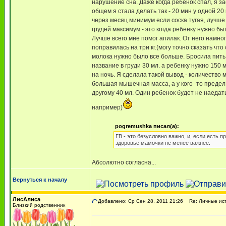
нарушение сна. Даже когда ребенок спал, я за
общем я стала делать так - 20 мин у одной 20
через месяц минимум если соска тугая, лучше
грудей максимум - это когда ребенку нужно бы
Лучше всего мне помог апилак. От него намног
поправилась на три кг.(могу точно сказать что
молока нужно было все больше. Бросила пить
название в груди 30 мл. а ребенку нужно 150 
на ночь. Я сделала такой вывод - количество
большая мышечная масса, а у кого -то предел 
другому 40 мл. Один ребенок будет не наедатьс
например)
pogremushka писал(а):
ГВ - это безусловно важно, и, если есть п
здоровье мамочки не менее важнее.
Абсолютно согласна...
Вернуться к началу
ЛисАлиса
Добавлено: Ср Сен 28, 2011 21:26
Re: Личные ист
Близкий родственник