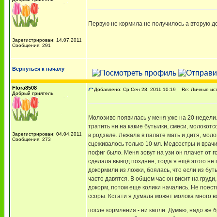
Первую не кормила не получилось а вторую до
Зарегистрирован: 14.07.2011
Сообщения: 291
Вернуться к началу
Flora8508
Добавлено: Ср Сен 28, 2011 10:19
Re: Личные ист
Добрый приятель
Молозиво появилась у меня уже на 20 недели.
тратить ни на какие бутылки, смеси, молокот
Зарегистрирован: 04.04.2011
в родзале. Лежала в палате мать и дитя, моло
Сообщения: 273
сцеживалось только 10 мл. Медсестры и врачи г
пофиг было. Меня зовут на узи он плачет от го
сделала вывод позднее, тогда я ещё этого не
докормили из ложки, боялась, что если из бу
часто давятся. В общем час он висит на груди
докорм, потом еще колики начались. Не поесть
ссоры. Кстати я думала может молока много 
после кормления - ни капли. Думаю, надо же