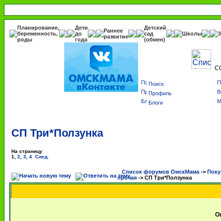
Планирование,
Дети
Детский
Раннее
беременность,
до
сад
Школы
З
развитие
роды
года
(обмен)
С
Поиск
Профиль
Блоги
СП Три*Ползунка
На страницу
1
,
2
,
3
,
4
След.
Список форумов ОмскМама
->
Поку
прочая
->
СП Три*Ползунка
О