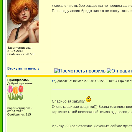
к сожалению выбор расцветки не предоставля
По поводу лосин-бридж ничего не скажу так н
Зарегистрирован:
27.05.2013
Сообщения: 20778
Вернуться к началу
Принцесса55
Добавлено: Вс Мар 27, 2016 21:28
Re: СП Три*Пол
Добрый приятель
Спасибо за закупку
Очень красивые вещички))) Брала комплект цве
Зарегистрирован:
02.04.2015
картинке такой невзрачный, взяла в довесок, а
Сообщения: 215
Ириску - 98 сел отлично. Доченька сейчас где-