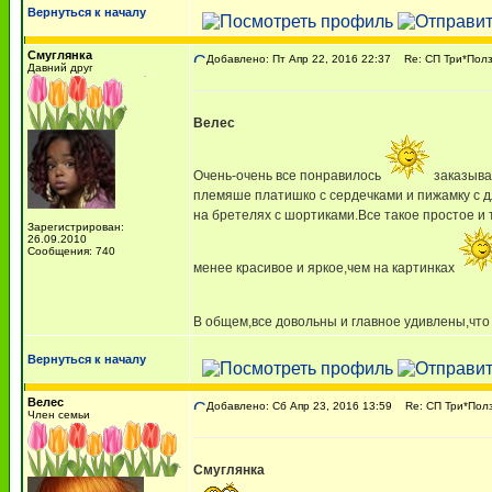
Вернуться к началу
Смуглянка
Добавлено: Пт Апр 22, 2016 22:37
Re: СП Три*Полз
Давний друг
Велес
Очень-очень все понравилось
заказыва
племяше платишко с сердечками и пижамку с д
на бретелях с шортиками.Все такое простое и 
Зарегистрирован:
26.09.2010
Сообщения: 740
менее красивое и яркое,чем на картинках
В общем,все довольны и главное удивлены,что
Вернуться к началу
Велес
Добавлено: Сб Апр 23, 2016 13:59
Re: СП Три*Полз
Член семьи
Смуглянка