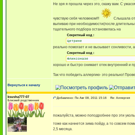
Не зря я прошла через это, скажу вам. С ужас
чувствую себя человеком!!!
Слышала отз
выпиваю при необходимости(после длительных 
тщательного подбора остановилась на
Секретный код :
Цетрине
реально помогает и не вызывает сонливости, а
Секретный код :
Фликсоназе
хорошо и быстро снимает отек внутренний и п
Так что победить аллергию- это реально! Пров
Вернуться к началу
ksusha777-07
Добавлено: Пн Авг 08, 2011 15:16
Re: Аллергия
Близкий родственник
пожалуйста, можно поподробнее про эти уколы?
тоже как начнется зима пойду, а то совсем по
2,5 месяца.