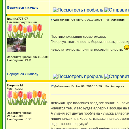
Вернуться к началу
ksusha777-07
Добавлено: Сб Авг 07, 2010 20:26
Re: Аллергия
Близкий родственник
Противопоказания кромогексала:
Гиперчувствительность, беременность, период 
недостаточность, полипы носовой полости.
Зарегистрирован: 06.11.2009
Сообщения: 2411
Вернуться к началу
Evgenia M
Добавлено: Вс Авг 08, 2010 15:39
Re: Аллергия
Член семьи
Девочки! Про поллиноз врод все понятно - леч
кончится тем, у вас будет аллергия вообще на 
Зарегистрирован:
А у меня вот другая проблема - у мужа аллерг
25.04.2009
кишечникка и т.п. Короче, выраженная фермент
Сообщения: 7391
воде - конечно ерунда!