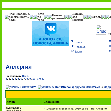
Планирование,
Дети
Детский
Раннее
беременность,
до
сад
Школы
З
развитие
роды
года
(обмен)
С
Поиск
Профиль
Блоги
Аллергия
На страницу
Пред.
1
,
2
,
3
,
4
,
5
,
6
,
7
,
8
,
9
,
10
След.
Список форумов ОмскМама
->
Здор
Автор
Сообщение
svetkababy
Добавлено: Вс Янв 31, 2010 18:55
Re: Аллергия
Давний друг