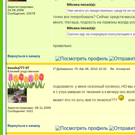
МАсика писал(а):
Зарегистрирован:
24.09.2008
Уже ничего из лекарственных средств не п
Сообщения: 10078
точно все попробовала? Сейчас средств масса,
много. Наташа, подсесть на гормоны всегда ус
МАсика писал(а):
Срочно иду на очередную консультацию к а
правильно.
Вернуться к началу
ksusha777-07
Добавлено: Пт Авг 06, 2010 10:32
Re: Аллергия
Близкий родственник
подскажите. у меня сезонный полиноз, НО мы н
я с утра умираю от чихания а к вечеру нос воо
может кто-то хоть чем то лечился???
или
Зарегистрирован: 06.11.2009
Сообщения: 2411
Вернуться к началу