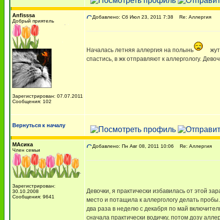
Anfisssa
Добавлено: Сб Июл 23, 2011 7:38
Re: Аллергия
Добрый приятель
Началась летняя аллергия на полынь
жут
спастись, в жк отправляют к аллергологу. Дев
Зарегистрирован: 07.07.2011
Сообщения: 102
Вернуться к началу
МАсика
Добавлено: Пн Авг 08, 2011 10:06
Re: Аллергия
Член семьи
Зарегистрирован:
Девочки, я практически избавилась от этой за
30.10.2008
Сообщения: 9641
место и потащила к аллергологу делать пробы
два раза в неделю с декабря по май включите
сначала практически водичку, потом дозу алле