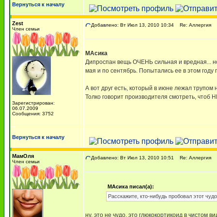
Вернуться к началу
Zest
Добавлено: Вт Июл 13, 2010 10:34
Re: Аллергия
Член семьи
МАсика
Дипроспан вещь ОЧЕНЬ сильная и вредная... но 
мая и по сентябрь. Попытались ее в этом году
А вот друг есть, который в июне лежал трупом
Толко говорит производителя смотреть, чтоб 
Зарегистрирован:
06.07.2009
Сообщения: 3752
Вернуться к началу
МамОля
Добавлено: Вт Июл 13, 2010 10:51
Re: Аллергия
Член семьи
МАсика писал(а):
Расскажите, кто-нибудь пробовал этот чудо
ну, это не чудо, это глюкокортикоид в чистом в