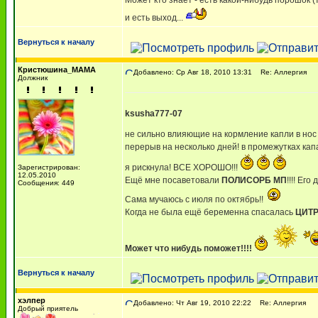
Может кто знает - есть какой-нибудь порошок 
и есть выход...
Вернуться к началу
Кристюшина_МАМА
Добавлено: Ср Авг 18, 2010 13:31
Re: Аллергия
Должник
ksusha777-07
не сильно влияющие на кормление капли в но
перерыв на несколько дней! в промежутках ка
я рискнула! ВСЕ ХОРОШО!!!
Зарегистрирован:
12.05.2010
Ещё мне посаветовали
ПОЛИСОРБ МП
!!!! Ег
Сообщения: 449
Сама мучаюсь с июля по октябрь!!
Когда не была ещё беременна спасалась
ЦИТ
Может что нибудь поможет!!!!
Вернуться к началу
хэлпер
Добавлено: Чт Авг 19, 2010 22:22
Re: Аллергия
Добрый приятель