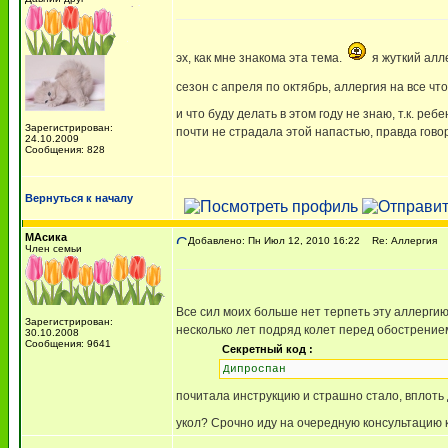
эх, как мне знакома эта тема.
я жуткий алле
сезон с апреля по октябрь, аллергия на все чт
и что буду делать в этом году не знаю, т.к. реб
Зарегистрирован:
почти не страдала этой напастью, правда гово
24.10.2009
Сообщения: 828
Вернуться к началу
МАсика
Добавлено: Пн Июл 12, 2010 16:22
Re: Аллергия
Член семьи
Все сил моих больше нет терпеть эту аллерги
Зарегистрирован:
несколько лет подряд колет перед обострение
30.10.2008
Сообщения: 9641
Секретный код :
Дипроспан
почитала инструкцию и страшно стало, вплоть
укол? Срочно иду на очередную консультацию к