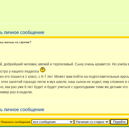
аш малыш на скрипке?
ей, добрейший человек, мягкий и терпеливый. Сыну очень нравится. Но учеба
ыстро у нашего педагога
ех кто пошел в 1 класс, с 6-7 лет. Может вам пойти на подготовительные кур
е этих занятий гораздо легче в муз школе, наш сынок не ходил, ему сложнее и
но, как раз уже 6 лет будет и будет учиться с одногодками теми же детьми что
ример раз в неделю.
Показать сообщения: