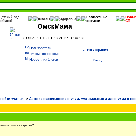
Детский сад
Совместные
Новы
Школы
Здоровье
(обмен)
покупки
СП
ОмскМама
СОВМЕСТНЫЕ ПОКУПКИ В ОМСКЕ
Пользователи
Регистрация
Личные сообщения
Новости из блогов
Вход
 пойти учиться
->
Детские развивающие студии, музыкальные и изо студии и шк
аш малыш на скрипке?