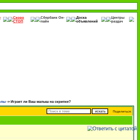
е
Скоро
Сбербанк Он-
Доска
Центры
СТОП
лайн
объявлений
раздач
олы
->
Играет ли Ваш малыш на скрипке?
Поделиться: