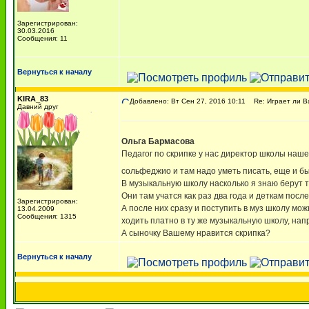
Зарегистрирован:
30.03.2016
Сообщения: 11
Вернуться к началу
KIRA_83
Добавлено: Вт Сен 27, 2016 10:11
Re: Играет ли В
Давний друг
Ольга Бармасова
Педагог по скрипке у нас директор школы наш
сольфеджио и там надо уметь писать, еще и б
В музыкальную школу насколько я знаю берут т
Они там учатся как раз два года и деткам посл
Зарегистрирован:
А после них сразу и поступить в муз школу мож
13.04.2009
Сообщения: 1315
ходить платно в ту же музыкальную школу, нап
А сыночку Вашему нравится скрипка?
Вернуться к началу