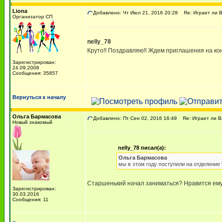
Liona
Добавлено: Чт Июл 21, 2016 20:28
Re: Играет ли В
Организатор СП
nelly_78
Круто!! Поздравляю!! Ждем приглашения на кон
Зарегистрирован:
24.09.2008
Сообщения: 35857
Вернуться к началу
Ольга Бармасова
Добавлено: Пт Сен 02, 2016 16:49
Re: Играет ли В
Новый знакомый
nelly_78 писал(а):
Ольга Бармасова
мы в этом году поступили на отделение
Старшенький начал заниматься? Нравится ем
Зарегистрирован:
30.03.2016
Сообщения: 11