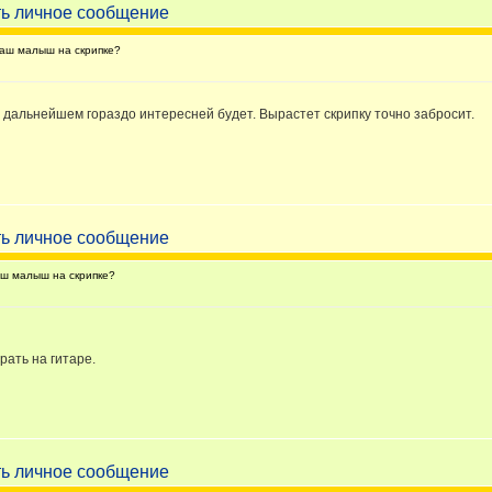
аш малыш на скрипке?
в дальнейшем гораздо интересней будет. Вырастет скрипку точно забросит.
ш малыш на скрипке?
рать на гитаре.