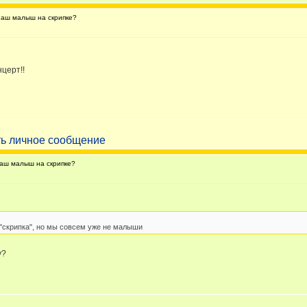
аш малыш на скрипке?
церт!!
аш малыш на скрипке?
 "скрипка", но мы совсем уже не малыши
у?