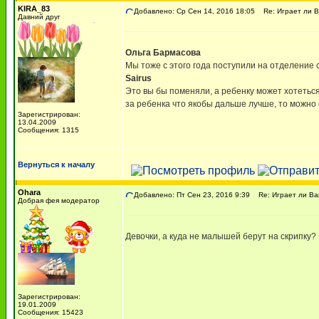
KIRA_83
Добавлено: Ср Сен 14, 2016 18:05
Re: Играет ли В
Давний друг
Ольга Бармасова
Мы тоже с этого года поступили на отделение 
Sairus
Это вы бы поменяли, а ребенку может хотеться
за ребенка что якобы дальше лучше, то можно с
Зарегистрирован:
13.04.2009
Сообщения: 1315
Вернуться к началу
Ohara
Добавлено: Пт Сен 23, 2016 9:39
Re: Играет ли Ва
Добрая фея модератор
Девочки, а куда не малышей берут на скрипку?
Зарегистрирован:
19.01.2009
Сообщения: 15423