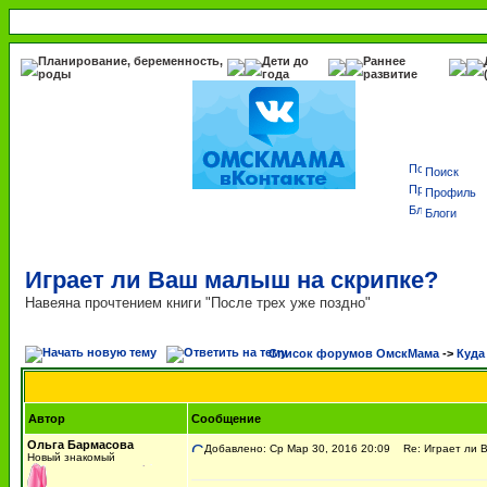
Планирование, беременность,
Дети до
Раннее
роды
года
развитие
Поиск
Профиль
Блоги
Играет ли Ваш малыш на скрипке?
Навеяна прочтением книги "После трех уже поздно"
Список форумов ОмскМама
->
Куда
Автор
Сообщение
Ольга Бармасова
Добавлено: Ср Мар 30, 2016 20:09
Re: Играет ли В
Новый знакомый