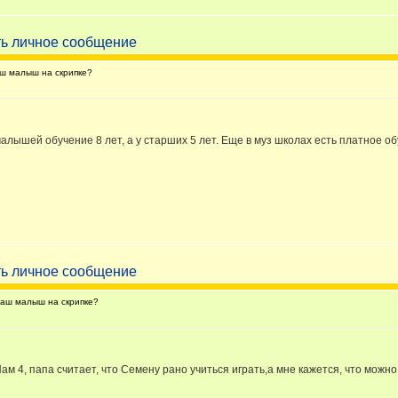
ш малыш на скрипке?
малышей обучение 8 лет, а у старших 5 лет. Еще в муз школах есть платное обу
аш малыш на скрипке?
м 4, папа считает, что Семену рано учиться играть,а мне кажется, что можн