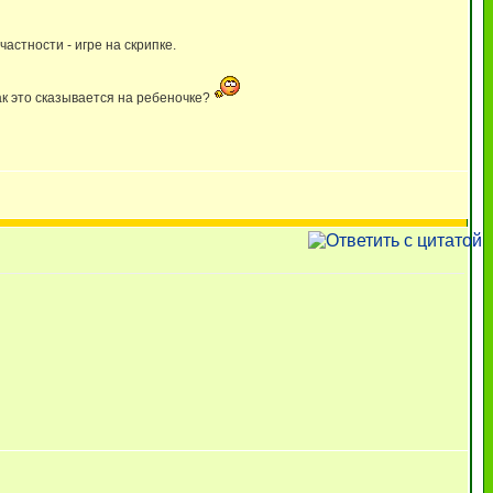
частности - игре на скрипке.
Как это сказывается на ребеночке?