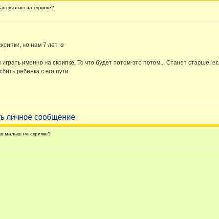
аш малыш на скрипке?
скрипки, но нам 7 лет ☺
 играть именно на скрипке. То что будет потом-это потом... Станет старше, 
бить ребенка с его пути.
ш малыш на скрипке?