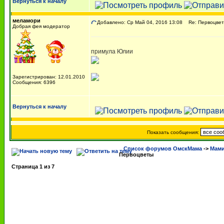
Вернуться к началу
меламори
Добавлено: Ср Май 04, 2016 13:08
Re: Первоцве
Добрая фея модератор
примула Юлии
Зарегистрирован: 12.01.2010
Сообщения: 6396
Вернуться к началу
Показать сообщения:
Список форумов ОмскМама
->
Мами
Первоцветы
Страница
1
из
7