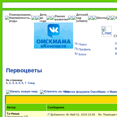
Планирование,
Дети
Детский
Раннее
беременность,
до
сад
Школы
З
развитие
роды
года
(обмен)
С
Поиск
Профиль
Блоги
Первоцветы
На страницу
1
,
2
,
3
,
4
,
5
,
6
,
7
След.
Список форумов ОмскМама
->
Мами
Автор
Сообщение
Та-Нюша
Добавлено: Вс Май 01, 2016 23:49
Re: Первоцвет
Организатор СП