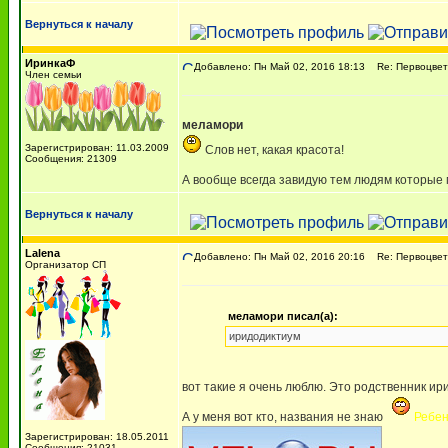
Вернуться к началу
ИринкаФ
Добавлено: Пн Май 02, 2016 18:13
Re: Первоцве
Член семьи
меламори
Зарегистрирован: 11.03.2009
Слов нет, какая красота!
Сообщения: 21309
А вообще всегда завидую тем людям которые м
Вернуться к началу
Lalena
Добавлено: Пн Май 02, 2016 20:16
Re: Первоцве
Организатор СП
меламори писал(а):
иридодиктиум
вот такие я очень люблю. Это родственник и
А у меня вот кто, названия не знаю
Ребен
Зарегистрирован: 18.05.2011
Сообщения: 21031