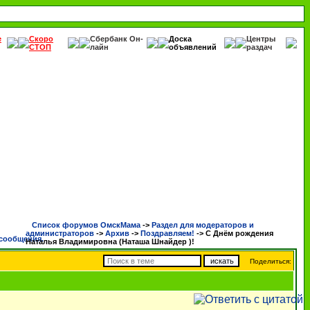
е
Скоро
Сбербанк Он-
Доска
Центры
СТОП
лайн
объявлений
раздач
Список форумов ОмскМама
->
Раздел для модераторов и
администраторов
->
Архив
->
Поздравляем!
->
С Днём рождения
Наталья Владимировна (Наташа Шнайдер )!
Поделиться: