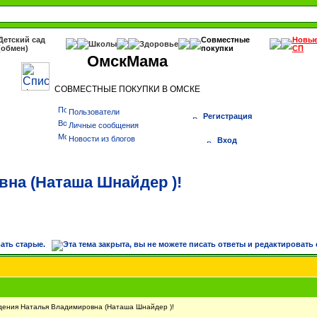
Детский сад
Совместные
Новы
Школы
Здоровье
(обмен)
покупки
СП
ОмскМама
СОВМЕСТНЫЕ ПОКУПКИ В ОМСКЕ
Пользователи
Регистрация
Личные сообщения
Новости из блогов
Вход
на (Наташа Шнайдер )!
ения Наталья Владимировна (Наташа Шнайдер )!