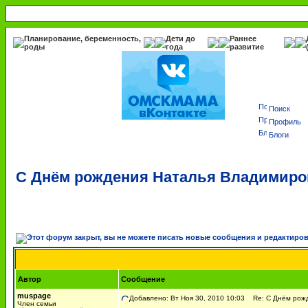
Планирование, беременность,
Дети до
Раннее
роды
года
развитие
Поиск
Профиль
Блоги
С Днём рождения Наталья Владимиров
Автор
Сообщение
muspage
Добавлено: Вт Ноя 30, 2010 10:03
Re: С Днём рожд
Член семьи