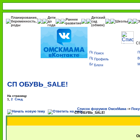
Планирование,
Дети
Детский
Раннее
беременность,
до
сад
Школы
З
развитие
роды
года
(обмен)
С
Поиск
Профиль
Блоги
СП ОБУВЬ_SALE!
На страницу
1
,
2
След.
Список форумов ОмскМама
->
Поку
СП ОБУВЬ_SALE!
О