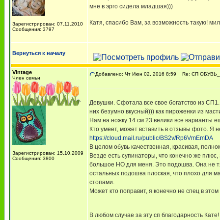
мне в эрго сидела младшая)))
Катя, спасибо Вам, за возможность такую! ми
Зарегистрирован: 07.11.2010
Сообщения: 3797
Вернуться к началу
Vintage
Добавлено: Чт Июн 02, 2016 8:59
Re: СП ОБУВЬ_
Член семьи
Девушки. Сфотала все свое богатство из СП1. 
них безумно вкусный))) как пироженки из маст
Нам на ножку 14 см 23 велики все варианты е
Кто умеет, может вставить в отзывы фото. Я н
https://cloud.mail.ru/public/BS2v/Rp6VmEmDA
В целом обувь качественная, красивая, полно
Зарегистрирован: 15.10.2009
Везде есть супинаторы, что конечно же плюс, 
Сообщения: 3800
большое НО для меня. Это подошва. Она не тя
остальных подошва плоская, что плохо для м
стопами.
Может кто поправит, я конечно не спец в этом
В любом случае за эту сп благодарность Кате