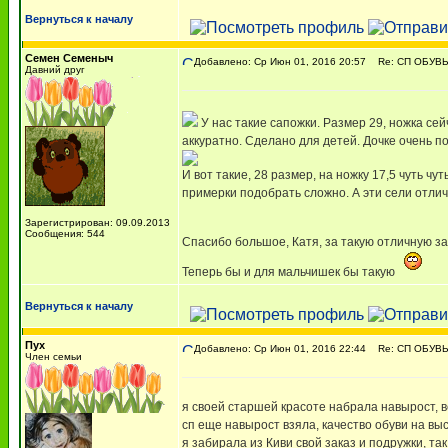
Вернуться к началу
Семен Семеныч
Добавлено: Ср Июн 01, 2016 20:57
Re: СП ОБУВЬ
Давний друг
У нас такие сапожки. Размер 29, ножка сейча
аккуратно. Сделано для детей. Дочке очень п
И вот такие, 28 размер, на ножку 17,5 чуть чу
примерки подобрать сложно. А эти сели отлич
Зарегистрирован: 09.09.2013
Сообщения: 544
Спасибо большое, Катя, за такую отличную зак
Теперь бы и для мальчишек бы такую
Вернуться к началу
Пух
Добавлено: Ср Июн 01, 2016 22:44
Re: СП ОБУВЬ
Член семьи
я своей старшей красоте набрала навырост, в
сп еще навырост взяла, качество обуви на выс
я забирала из Киви свой заказ и подружки, та