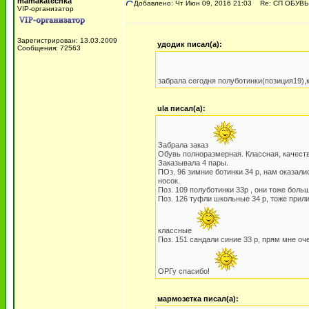
mamakatechka
Добавлено: Чт Июн 09, 2016 21:03
Re: СП ОБУВЬ
VIP-организатор
Зарегистрирован: 13.03.2009
удодик писал(а):
Сообщения: 72563
забрала сегодня полуботинки(позиция19),
ula писал(а):
Забрала заказ
Обувь полноразмерная. Классная, качестве
Заказывала 4 пары.
ПОз. 96 зимние ботинки 34 р, нам оказалис
носок.
Поз. 109 полуботинки 33р , они тоже больш
Поз. 126 туфли школьные 34 р, тоже прили
классные
Поз. 151 сандали синие 33 р, прям мне оч
ОРГу спасибо!
мармозетка писал(а):