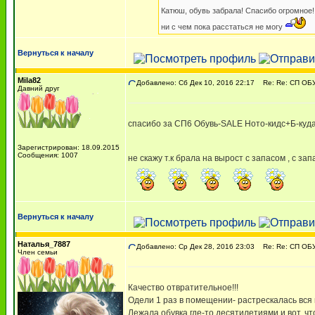
Катюш, обувь забрала! Спасибо огромное!
ни с чем пока расстаться не могу
Вернуться к началу
Mila82
Добавлено: Сб Дек 10, 2016 22:17
Re: Re: СП ОБ
Давний друг
спасибо за СП6 Обувь-SALE Ното-кидс+Б-куда..
Зарегистрирован: 18.09.2015
Сообщения: 1007
не скажу т.к брала на вырост с запасом , с за
Вернуться к началу
Наталья_7887
Добавлено: Ср Дек 28, 2016 23:03
Re: Re: СП ОБ
Член семьи
Качество отвратительное!!!
Одели 1 раз в помещении- растрескалась вся 
Лежала обувка где-то десятилетиями и вот, ч