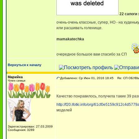
22 сапоги 
очень-очень классные, супер, НО - на худеньк
или расшивать голенище.
mamakatechka
очередное большое вам спасибо за СП
Вернуться к началу
Марийка
Добавлено: Ср Июн 01, 2016 18:45
Re: СП ОБУВЬ
Член семьи
Качество понравилось, получила такие 39 раз
http://f20.ifotki.info/org/61cf0e5159c912c4d5
моделей
Зарегистрирован: 27.03.2009
Сообщения: 3289