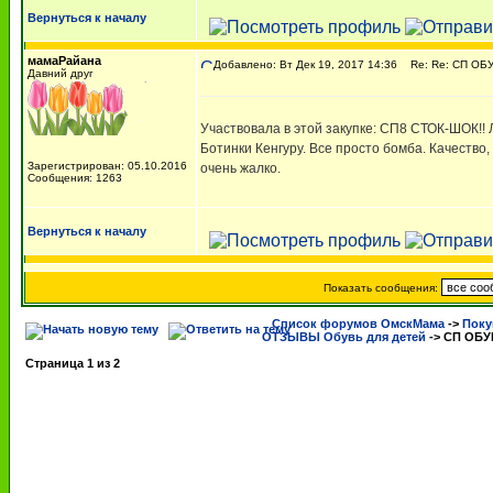
Вернуться к началу
мамаРайана
Добавлено: Вт Дек 19, 2017 14:36
Re: Re: СП ОБ
Давний друг
Участвовала в этой закупке: СП8 СТОК-ШОК!!
Ботинки Кенгуру. Все просто бомба. Качество,
Зарегистрирован: 05.10.2016
очень жалко.
Сообщения: 1263
Вернуться к началу
Показать сообщения:
Список форумов ОмскМама
->
Поку
ОТЗЫВЫ Обувь для детей
->
СП ОБУ
Страница
1
из
2