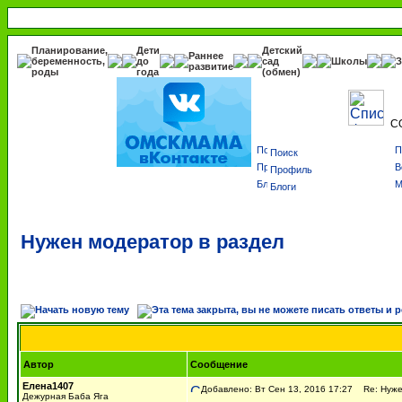
Планирование,
Дети
Детский
Раннее
беременность,
до
сад
Школы
З
развитие
роды
года
(обмен)
С
Поиск
Профиль
Блоги
Нужен модератор в раздел
Автор
Сообщение
Елена1407
Добавлено: Вт Сен 13, 2016 17:27
Re: Нуже
Дежурная Баба Яга