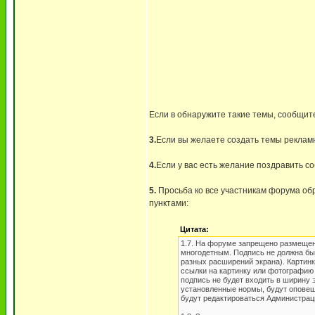
Если в обнаружите такие темы, сообщит
3.
Если вы желаете создать темы реклам
4.
Если у вас есть желание поздравить с
5.
Просьба ко все участникам форума обр
пунктами:
Цитата:
1.7. На форуме запрещено размещени
многодетным. Подпись не должна бы
разных расширений экрана). Картин
ссылки на картинку или фотографию 
подпись не будет входить в ширину 
установленные нормы, будут оповещ
будут редактироваться Администрац