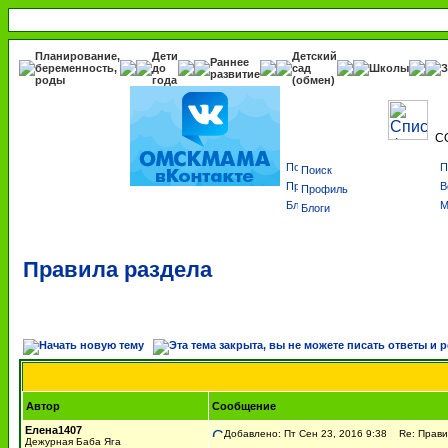
Планирование,
Дети
Детский
Раннее
беременность,
до
сад
Школы
З
развитие
роды
года
(обмен)
С
Поиск
Профиль
Блоги
Правила раздела
Автор
Сообщение
Елена1407
Добавлено: Пт Сен 23, 2016 9:38
Re: Прави
Дежурная Баба Яга